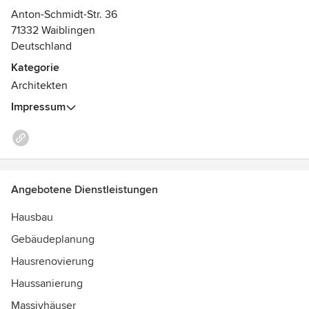
mit der Leistung unserer Architekten Schippert & Schippert.
Anton-Schmidt-Str. 36
Dipl. Ing. Architekt und Städteplaner Marc-Oliver Schippert
71332 Waiblingen
Universität Stuttgart
Deutschland
Kategorie
Architekten
Impressum
Angebotene Dienstleistungen
Hausbau
Gebäudeplanung
Hausrenovierung
Haussanierung
Massivhäuser