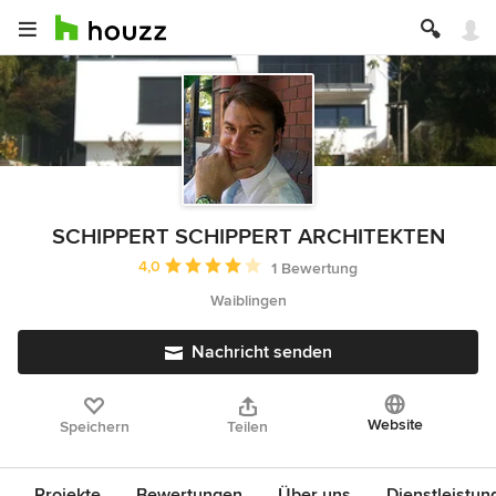
SCHIPPERT SCHIPPERT ARCHITEKTEN
Durchschnittliche Bewertung: 4 von 5 Sternen
4,0
1 Bewertung
Waiblingen
Nachricht senden
Website
Speichern
Teilen
Projekte
Bewertungen
Über uns
Dienstleistun