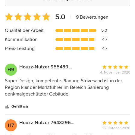
Durchschnittliche
5.0
|
9 Bewertungen
Bewertung:
5
Qualität der Arbeit
5.0
von
Kommunikation
4.7
5
Sternen
Preis-Leistung
4.7
Houzz-Nutzer 955489564
Durchschnittlic
H9
4. November 2020
Bewertung:
5
Super Design, kompetente Planung Stövesand ist in der
von
Region klar der Marktführer im Bereich Sanierung
5
denkmalgeschützter Gebäude
Sternen
Gefällt mir
Houzz-Nutzer 764329628
Durchschnittlic
H7
16. Oktober 2020
Bewertung: