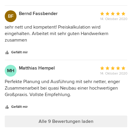
Spaß macht. Mit der Zusammenarbeit und dem Ergebnis
sind wir sehr zufrieden!!!
Bernd Fassbender
Durchschnittlic
BF
14. Oktober 2020
Bewertung:
5
sehr nett und kompetent! Preiskalkulation wird
von
eingehalten. Arbeitet mit sehr guten Handwerkern
5
zusammen
Sternen
Gefällt mir
Matthias Hempel
Durchschnittlic
MH
14. Oktober 2020
Bewertung:
5
Perfekte Planung und Ausführung mit sehr netter, enger
von
Zusammenarbeit bei quasi Neubau einer hochwertigen
5
Großpraxis. Vollste Empfehlung.
Sternen
Gefällt mir
Alle 9 Bewertungen laden