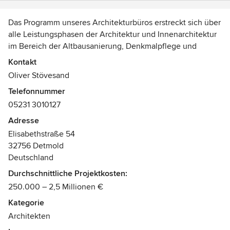
Das Programm unseres Architekturbüros erstreckt sich über
alle Leistungsphasen der Architektur und Innenarchitektur
im Bereich der Altbausanierung, Denkmalpflege und
Fachwerksanierung.
Kontakt
Oliver Stövesand
Wir betreuen Ihr Projekt von der ersten Analyse über die
Telefonnummer
Planung bis zur Realisierung.
05231 3010127
Unser Anspruch ist es, die komplexen Bedingungen der
gestellten Aufgaben zielorientiert zu analysieren und
Adresse
daraus schlüssige Konzepte in unserer klaren, ablesbaren
Elisabethstraße 54
Architektursprache zu formulieren und umzusetzen.
32756 Detmold
Deutschland
Funktionalität, Wirtschaftlichkeit, Ökologie,
Durchschnittliche Projektkosten:
Energieeffizienz und Nachhaltigkeit sowie die Qualität der
250.000 – 2,5 Millionen €
Architekturform und der behutsame Umgang mit
erhaltenswerter Bausubstanz sind die elementaren
Kategorie
Aspekte unserer Planung.
Architekten