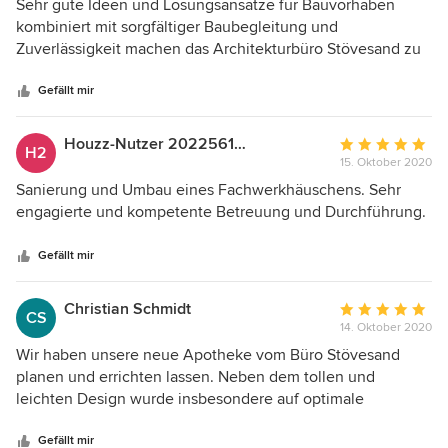
5
Sehr gute Ideen und Lösungsansätze für Bauvorhaben
von
kombiniert mit sorgfältiger Baubegleitung und
5
Zuverlässigkeit machen das Architekturbüro Stövesand zu
Sternen
einem sehr empfehlenswerten Partner bei Bauvorhaben. In
unserem Fall handelte es sich um 2 getrennte Aufträge
Gefällt mir
(Praxis-/Ladenbauplanung und Ausbau sowie Erstellung
eines Carports unter Berücksichtigung von
Houzz-Nutzer 202256142
Durchschnittlic
H2
Denkmalschutzauflagen). Beide Aufträge sind im Ergebnis
15. Oktober 2020
Bewertung:
zu unserer größten Zufriedenheit abgeschlossen worden.
5
Sanierung und Umbau eines Fachwerkhäuschens. Sehr
Wir würden Stövesand Architektur wieder wählen!
von
engagierte und kompetente Betreuung und Durchführung.
5
Sternen
Gefällt mir
Christian Schmidt
Durchschnittlic
CS
14. Oktober 2020
Bewertung:
5
Wir haben unsere neue Apotheke vom Büro Stövesand
von
planen und errichten lassen. Neben dem tollen und
5
leichten Design wurde insbesondere auf optimale
Sternen
Arbeitsabläufe im Backofficebereich der Apotheke
geachtet, so dass das Arbeiten in dem tollen Umfeld richtig
Gefällt mir