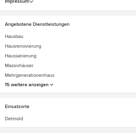
Impressum
Gerne beraten wir Sie in einem persönlichen Gespräch.
Angebotene Dienstleistungen
Hausbau
Hausrenovierung
Haussanierung
Massivhäuser
Mehrgenerationenhaus
15 weitere anzeigen
Einsatzorte
Detmold