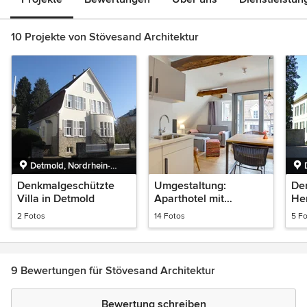
10 Projekte von Stövesand Architektur
Detmold, Nordrhein-
Westfalen
Denkmalgeschützte
Umgestaltung:
De
Villa in Detmold
Aparthotel mit
He
Gastronomie im
De
2 Fotos
14 Fotos
5 F
Erdgeschoss -
Fachwerkhaus
9 Bewertungen für Stövesand Architektur
Bewertung schreiben