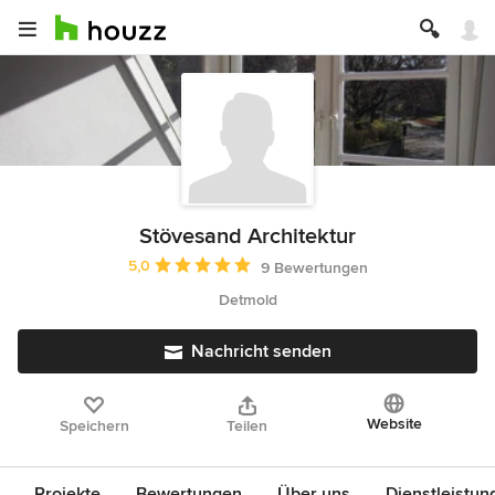
Stövesand Architektur
Durchschnittliche Bewertung: 5 von 5 Sternen
5,0
9 Bewertungen
Detmold
Nachricht senden
Website
Speichern
Teilen
Projekte
Bewertungen
Über uns
Dienstleistun