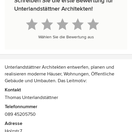
Schreiben Sie die erste Bewertung für
Unterlandstättner Architekten!
Wählen Sie die Bewertung aus
Unterlandstättner Architekten entwerfen, planen und
realisieren moderne Häuser, Wohnungen, Öffentliche
Gebäude und Umbauten. Das Leitmotiv:
Selbstverständliches spricht für sich. Aus der Fülle der
Kontakt
Möglichkeiten setzen wir bewusst auf Reduzierung und
Thomas Unterlandstättner
sind überzeugt, dass elementare Strukturen den
Telefonnummer
größtmöglichen Freiraum für Individualität bieten. Unsere
089 45205750
Objekte erschließen sich eindeutig. Klar in der Sprache
und präzise in der Ausführung, orientieren sie sich an zwei
Adresse
ausschlaggebenden Kriterien: Bewohner und Ort. Das
Holzstr.7