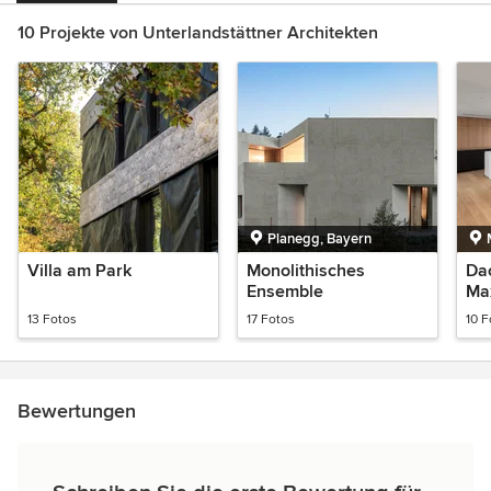
10 Projekte von Unterlandstättner Architekten
Planegg, Bayern
Villa am Park
Monolithisches
Da
Ensemble
Ma
13 Fotos
17 Fotos
10 F
Bewertungen