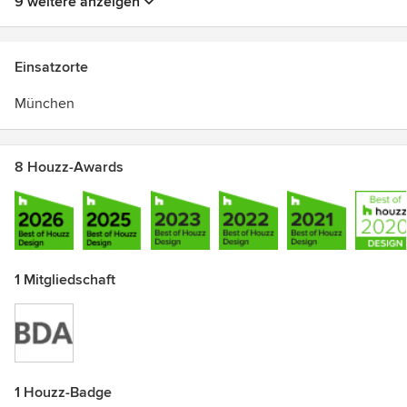
9 weitere anzeigen
best architects 20 award
weitere Auszeichnungen s. webseite: www.u-
architekten.de
Einsatzorte
München
8 Houzz-Awards
1 Mitgliedschaft
1 Houzz-Badge