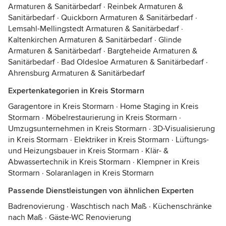
Armaturen & Sanitärbedarf
·
Reinbek Armaturen &
Sanitärbedarf
·
Quickborn Armaturen & Sanitärbedarf
·
Lemsahl-Mellingstedt Armaturen & Sanitärbedarf
·
Kaltenkirchen Armaturen & Sanitärbedarf
·
Glinde
Armaturen & Sanitärbedarf
·
Bargteheide Armaturen &
Sanitärbedarf
·
Bad Oldesloe Armaturen & Sanitärbedarf
·
Ahrensburg Armaturen & Sanitärbedarf
Expertenkategorien in Kreis Stormarn
Garagentore in Kreis Stormarn
·
Home Staging in Kreis
Stormarn
·
Möbelrestaurierung in Kreis Stormarn
·
Umzugsunternehmen in Kreis Stormarn
·
3D-Visualisierung
in Kreis Stormarn
·
Elektriker in Kreis Stormarn
·
Lüftungs-
und Heizungsbauer in Kreis Stormarn
·
Klär- &
Abwassertechnik in Kreis Stormarn
·
Klempner in Kreis
Stormarn
·
Solaranlagen in Kreis Stormarn
Passende Dienstleistungen von ähnlichen Experten
Badrenovierung
·
Waschtisch nach Maß
·
Küchenschränke
nach Maß
·
Gäste-WC Renovierung