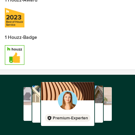
1 Houzz-Award
1 Houzz-Badge
Premium-Experten