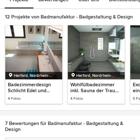
12 Projekte von Badmanufaktur - Badgestaltung & Design
Herford, Nordrhein-
Herford, Nordrhein-
Westfalen
Westfalen
Badezimmerdesign
Wohlfülbadezimmer
Exc
Schlicht Edel und
inkl. Sauna der Traume
ei
einfach. Ihr Projekt.
eines jeden
Ba
4 Fotos
4 Fotos
5 F
7 Bewertungen für Badmanufaktur - Badgestaltung &
Design