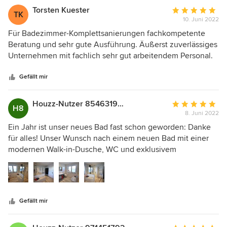
Torsten Kuester
Durchschnittlic
TK
10. Juni 2022
Bewertung:
5
Für Badezimmer-Komplettsanierungen fachkompetente
von
Beratung und sehr gute Ausführung. Äußerst zuverlässiges
5
Unternehmen mit fachlich sehr gut arbeitendem Personal.
Sternen
Kurzfristige Behebung von Schäden an Wasserrohren
inklusive & dann noch zum Festpreis (wie vereinbart) sowie
Gefällt mir
alles aus einer Hand. Sehr empfehlenswert!
Houzz-Nutzer 854631938
Durchschnittlic
H8
8. Juni 2022
Bewertung:
5
Ein Jahr ist unser neues Bad fast schon geworden: Danke
von
für alles! Unser Wunsch nach einem neuen Bad mit einer
5
modernen Walk-in-Dusche, WC und exklusivem
Sternen
Waschtisch, wurde sehr professionell erfüllt. Ein sehr
wichtiger erster Schritt war eine kompetente Beratung mit
anschließender Detailplanung. Unser Vertrauensvorschuss
wurde komplett erfüllt. Das Ergebnis der Planungsarbeit
Gefällt mir
durch Herrn Matthias Niehaus, individuell nach unseren
Anforderungen gestaltet, hat uns überzeugt. Nachdem das