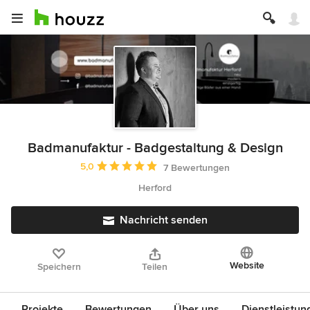
Badmanufaktur - Badgestaltung & Design
Durchschnittliche Bewertung: 5 von 5 Sternen
5,0
7 Bewertungen
Herford
Nachricht senden
Website
Speichern
Teilen
Projekte
Bewertungen
Über uns
Dienstleistun