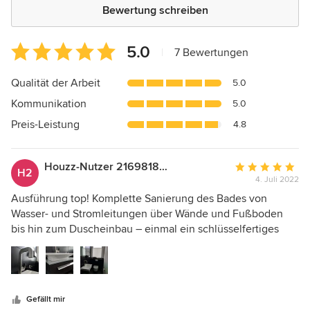
Bewertung schreiben
Durchschnittliche
5.0
|
7 Bewertungen
Bewertung:
5
Qualität der Arbeit
5.0
von
Kommunikation
5.0
5
Sternen
Preis-Leistung
4.8
Houzz-Nutzer 216981824
Durchschnittlic
H2
4. Juli 2022
Bewertung:
5
Ausführung top! Komplette Sanierung des Bades von
von
Wasser- und Stromleitungen über Wände und Fußboden
5
bis hin zum Duscheinbau – einmal ein schlüsselfertiges
Sternen
Bad auf Bestellung sozusagen! Von der Planung und
Beratung bis zur Fertigstellung alles super. Auch
kurzfristigen Abstimmungen waren jederzeit möglich. Lob
auch an die ausführenden Handwerker und ihre kreativen
Gefällt mir
Lösungen in unserem alten Haus!