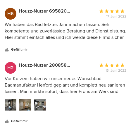
Houzz-Nutzer 695820753
Durchschnittlic
H6
17. Juni 2022
Bewertung:
5
Wir haben das Bad letztes Jahr machen lassen. Sehr
von
kompetente und zuverlässige Beratung und Dienstleistung.
5
Hier stimmt einfach alles und ich werde diese Firma sicher
Sternen
weiterempfehlen!
Gefällt mir
Houzz-Nutzer 280858326
Durchschnittlic
H2
13. Juni 2022
Bewertung:
5
Vor Kurzem haben wir unser neues Wunschbad
von
Badmanufaktur Herford geplant und komplett neu sanieren
5
lassen. Man merkte sofort, dass hier Profis am Werk sind!
Sternen
Zuverlässigkeit, Pünktlichkeit & Sauberkeit sind hier die
absolute Regel. Alle Arbeiten wurden zügig umgesetzt.
Das Ergebnis, obwohl wir es vorher schon in 3D gesehen
haben, war in er Realität nochmals beeindruckend!
Gefällt mir