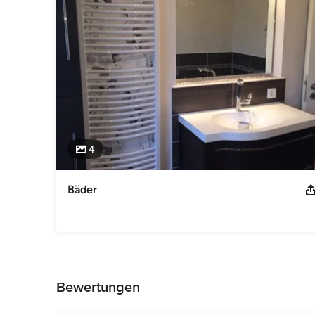
selbstverständlich.

Individuelle Planung und Beratung vor Ort für Ihre neue
Schränken von Puris "Laguna", Badea oder Nolff, einer n
Kaldewei mit neuer Duschrinne, neuen Armarturen von Hans
von Dornbracht liefern und montieren wir Ihnen gerne. Dies 
Auch für Ihre Ferienwohnung an Nord- und Ostsee stehen w
unserem Vollservice gern zur Verfügung.

Ihr Olaf Schmidt- Prignitz
4
Impressum
Gute Laune Bäder & Küchen Komplett Service Olaf Schmidt 
Bäder
Fax 040 - 67929273 Emai info@gute-laune-baeder-kuechen
baeder.de Unternehmensform: Einzelunternehmen Umsatzs
als: Installateur- und Heizungsbauerhandwerk (Deutschland
Küchen (Deutschland) Handwerkskammer Hamburg Postf
Handelskammer Hamburg Postfach 111449 20414 Hamburg M
Zurück zum Menü
Heizungsbaumeister (Deutschland) Angaben zur Betriebs- b
Rabenstraße 15-19 20354 Hamburg Versicherungsscheinnum
Bewertungen
Kategorie
Badplanung & Badsanierung