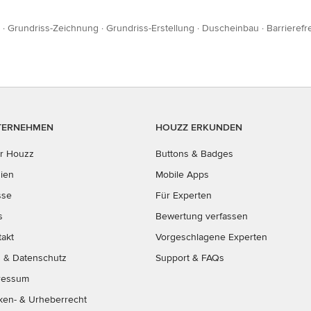
·
Grundriss-Zeichnung
·
Grundriss-Erstellung
·
Duscheinbau
·
Barrieref
TERNEHMEN
HOUZZ ERKUNDEN
r Houzz
Buttons & Badges
ien
Mobile Apps
sse
Für Experten
s
Bewertung verfassen
takt
Vorgeschlagene Experten
B
&
Datenschutz
Support & FAQs
ressum
ken- & Urheberrecht