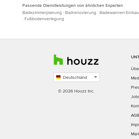
Passende Dienstleistungen von ähnlichen Experten
Badezimmerplanung
·
Badrenovierung
·
Badewannen-Einbau
·
Fußbodenverlegung
UN
Übe
Deutschland
Med
Land
Pre
auswählen
© 2026 Houzz Inc.
Job
Kon
AG
Imp
Mar