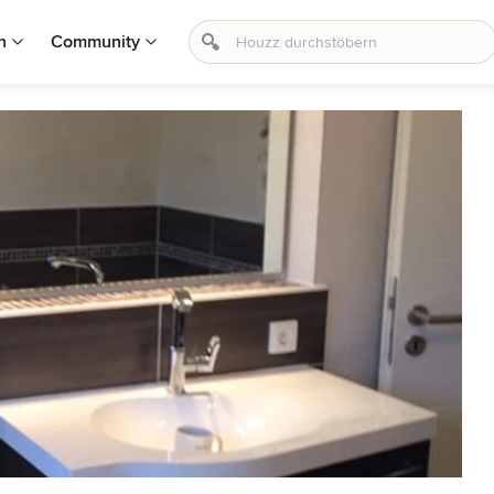
n
Community