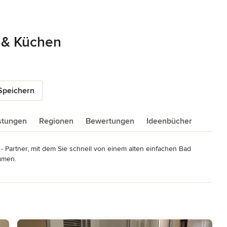
 & Küchen
Speichern
istungen
Regionen
Bewertungen
Ideenbücher
- Partner, mit dem Sie schnell von einem alten einfachen Bad 
men.

önnen Sie Ihr neues, modernes, fertiggestelltes Bad bereits 
dernisierungen zum Festpreis aus einer Hand mit nur einem 
tlose Ausführung bis zur Fertigstellung der Arbeiten sind für uns 