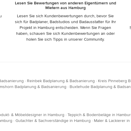
r
Lesen Sie Bewertungen von anderen Eigentümern und
Mietern aus Hamburg
zu
Lesen Sie sich Kundenbewertungen durch, bevor Sie
sich für Badplaner, Badstudios und Badausstatter für Ihr
Projekt in Hamburg entscheiden. Wenn Sie Fragen
haben, schauen Sie sich Kundenbewertungen an oder
holen Sie sich Tipps in unserer Community.
Badsanierung
·
Reinbek Badplanung & Badsanierung
·
Kreis Pinneberg 
lmshorn Badplanung & Badsanierung
·
Buxtehude Badplanung & Badsan
odukt- & Möbeldesigner in Hamburg
·
Teppich & Bodenbeläge in Hambur
Hamburg
·
Gutachter & Sachverständige in Hamburg
·
Maler & Lackierer i