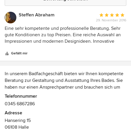
Steffen Abraham
Durchschnittlic
29. November 2016
Bewertung:
5
Eine sehr kompetente und professionelle Beratung. Sehr
von
gute Konditionen zu top Preisen. Eine reiche Auswahl an
5
Impressionen und modernen Designideen. Innovative
Sternen
sowie ökonomische Verwendung von Materialien die sehr
hochwertig sind.
Gefällt mir
In unserem Badfachgeschäft bieten wir Ihnen kompetente
Beratung zur Gestaltung und Ausstattung Ihres Bades. Sie
haben nur einen Ansprechpartner und brauchen sich um
nichts zu kümmern. Sie können schon nach wenigen Tagen
Telefonnummer
Ihre neue Ausstattung genießen.
0345 6867286
Adresse
Gern planen und realisieren wir auch den Einbau Ihrer
Hansering 15
superflachen oder ebenerdigen Dusche bzw. freistehenden
06108 Halle
Badewanne oder Badewanne mit Tür und suchen mit Ihnen