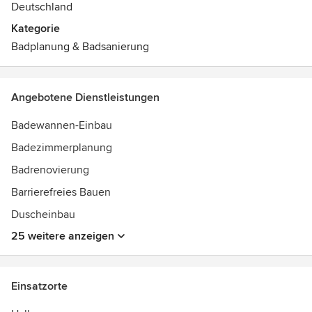
Deutschland
gemeinsam Ihre neuen Badmöbel, Armaturen, Badteppiche
und Accessoires aus.
Kategorie
Badplanung & Badsanierung
Besuchen Sie unser Badfachgeschäft mit Badausstellung
direkt in der Innenstadt von Halle (Saale). Wir freuen uns
auf Sie!
Angebotene Dienstleistungen
Badewannen-Einbau
Badezimmerplanung
Badrenovierung
Barrierefreies Bauen
Duscheinbau
25 weitere anzeigen
Einsatzorte