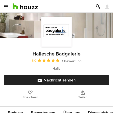
Hallesche Badgalerie
Durchschnittliche Bewertung: 5 von 5 Sternen
5,0
1 Bewertung
Halle
Nachricht senden
Speichern
Teilen
Projekte
Bewertungen
Über uns
Dienstleistun