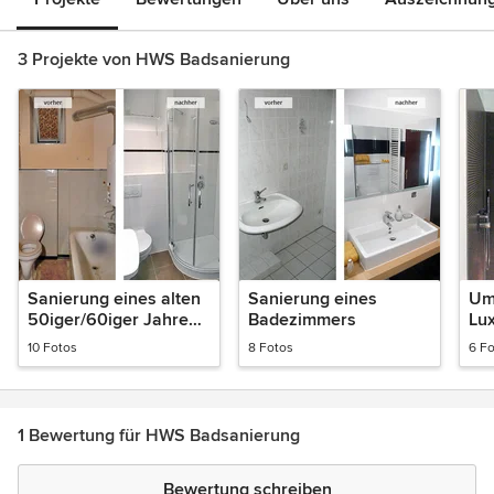
3 Projekte von HWS Badsanierung
Sanierung eines alten
Sanierung eines
Um
50iger/60iger Jahre
Badezimmers
Lu
Bades
10 Fotos
8 Fotos
6 F
1 Bewertung für HWS Badsanierung
Bewertung schreiben