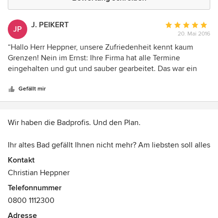
J. PEIKERT
Durchschnittlic
JP
20. Mai 2016
Bewertung:
5
“Hallo Herr Heppner, unsere Zufriedenheit kennt kaum
von
Grenzen! Nein im Ernst: Ihre Firma hat alle Termine
5
eingehalten und gut und sauber gearbeitet. Das war ein
Sternen
guter Tipp; wir werden bei weiteren anfallenden Arbeiten
gern wieder auf Sie zurückkommen.”
Gefällt mir
Wir haben die Badprofis. Und den Plan.
Ihr altes Bad gefällt Ihnen nicht mehr? Am liebsten soll alles
neu? Vielleicht sogar barrierefrei? Doch wie am besten
Kontakt
anfangen? Bei uns sind Sie genau richtig. Wir sanieren Ihr
Christian Heppner
Bad nach Ihren persönlichen Wünschen und nehmen
Telefonnummer
Rücksicht auf Ihr Budget von preiswert bis luxuriös ist alles
0800 1112300
möglich. Schnell, sauber und alles komplett aus einer
Hand.
Adresse