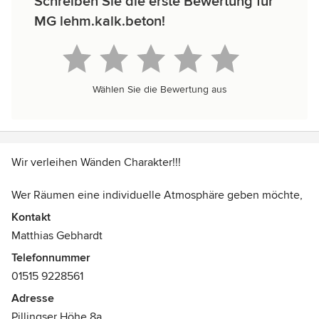
Schreiben Sie die erste Bewertung für
MG lehm.kalk.beton!
Wählen Sie die Bewertung aus
Wir verleihen Wänden Charakter!!!
Wer Räumen eine individuelle Atmosphäre geben möchte,
ist bei uns richtig.
Kontakt
Matthias Gebhardt
Wir kreieren unterschiedlichste Oberflächen und setzen
Telefonnummer
dabei voll auf Naturmaterialien; ob Lehm, Kalk oder Beton,
01515 9228561
grobe Strukturen, geglättet oder poliert, weiß, grau oder
farbig-wir finden das richtige Material/Farb Konzept für Ihre
Adresse
Räumlichkeiten.
Pillingser Höhe 8a