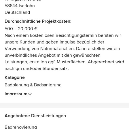
58644 Iserlohn
Wir sind Handwerker mit Leib und Seele, kalkulieren fair,
Deutschland
führen termintreu aus und verstehen unsere Projekte als
Durchschnittliche Projektkosten:
Zusammenarbeit mit unseren Auftraggeber/innen.
500 – 20.000 €
Auszeichnungen:
Nach einem kostenlosen Besichtigungstermin beraten wir
Handwerksmeister, Gestalter für Lehm und-
unsere Kunden und geben Impulse bezüglich der
Kalkputzoberflächen
Verwendung von Naturmaterialien. Dann erstellen wir ein
unverbindliches Angebot mit den gewünschten
Leistungen, erstellen ggf. Musterflächen. Abgerechnet wird
nach qm und/oder Stundensatz.
Kategorie
Badplanung & Badsanierung
Impressum
Angebotene Dienstleistungen
Badrenovierung