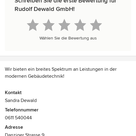
Schreiben Sie die erste Bewertung für
Rudolf Dewald GmbH!
Wählen Sie die Bewertung aus
Wir bieten ein breites Spektrum an Leistungen in der
modernen Gebäudetechnik!
Als mittelständischer – seit Firmengründung im Jahr 1966
Kontakt
stetig wachsender – Familienbetrieb verfügen wir über ein
Sandra Dewald
breites Know how in der Gebäudetechnik.
Telefonnummer
Mit eigenen Meistern und Fachkräften sind wir in den
0611 540044
Bereichen Spenglerei, Installation, Sanitär, Heizung sowie
Klima und Lüftung tätig.
Adresse
Danziger Strasse 9