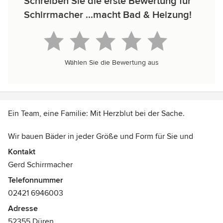
Schreiben Sie die erste Bewertung für
Schirrmacher ...macht Bad & Heizung!
Wählen Sie die Bewertung aus
Ein Team, eine Familie: Mit Herzblut bei der Sache.
Wir bauen Bäder in jeder Größe und Form für Sie und
gehen auf Ihre individuellen Ideen ein - Wir machen Ihre
Kontakt
Wünsche wahr.
Gerd Schirrmacher
Telefonnummer
Von der Beratung bis hin zur fachmännischen Ausführung -
02421 6946003
der Name Schirrmacher steht mit über 30-jähriger
Berufserfahrung für kompetente Betreuung rund um die
Adresse
Themen Bad und Heizung.
52355 Düren