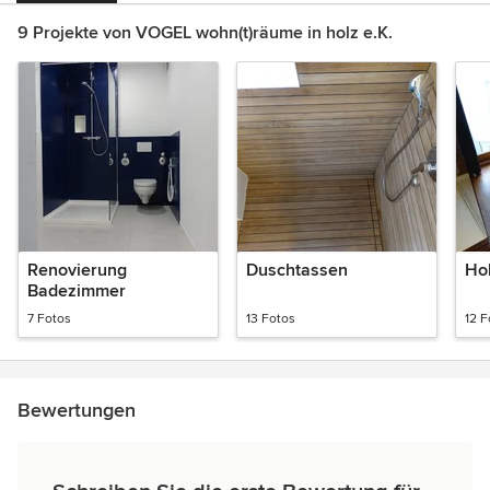
9 Projekte von VOGEL wohn(t)räume in holz e.K.
Renovierung
Duschtassen
Ho
Badezimmer
7 Fotos
13 Fotos
12 F
Bewertungen