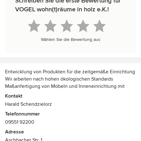
Schreiben Sie die erste Bewertung für
VOGEL wohn(t)räume in holz e.K.!
Wählen Sie die Bewertung aus
Entwicklung von Produkten für die zeitgemäße Einrichtung
Wir arbeiten nach hohen ökologischen Standards
Maßanfertigung von Möbeln und Inneneinrichtung mit
höchster Präzision
Kontakt
Badumbau und -sanierung, Holzdusche, Holz im Bad,
Harald Schendzielorz
barrierefrei
Telefonnummer
Küchenbau und -planung, BORA und QUOOKER
09551 92200
Vertragshändler
Saunabau, wir sind spezialisiert auf kleine private Saunen
Adresse
Auszeichnungen:
Aschbacher Str. 1