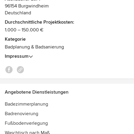
96154 Burgwindheim
Europäisches Patent 2425755 für barrierefreie
Deutschland
Duschsysteme
Durchschnittliche Projektkosten:
1.000 – 150.000 €
Kategorie
Badplanung & Badsanierung
Impressum
Angebotene Dienstleistungen
Badezimmerplanung
Badrenovierung
Fußbodenverlegung
Waschtisch nach Maß