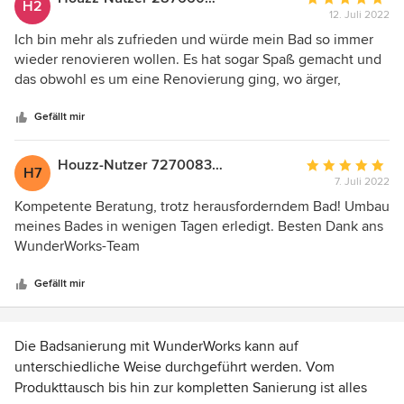
H2
12. Juli 2022
Bewertung:
5
Ich bin mehr als zufrieden und würde mein Bad so immer
von
wieder renovieren wollen. Es hat sogar Spaß gemacht und
5
das obwohl es um eine Renovierung ging, wo ärger,
Sternen
Verzögerungen und Dreck vorprogrammiert sind. Es lief
alles reibungslos, schnell und dreckfrei ab. Vom ersten
Gefällt mir
Kontakt bis hin zum fertigen Bad wusste ich stets was,
wann, wie passiert. Tolle Beratung, tolle Umsetzung! Weiter
Houzz-Nutzer 727008310
Durchschnittlic
H7
so!
7. Juli 2022
Bewertung:
5
Kompetente Beratung, trotz herausforderndem Bad! Umbau
von
meines Bades in wenigen Tagen erledigt. Besten Dank ans
5
WunderWorks-Team
Sternen
Gefällt mir
Die Badsanierung mit WunderWorks kann auf
unterschiedliche Weise durchgeführt werden. Vom
Produkttausch bis hin zur kompletten Sanierung ist alles