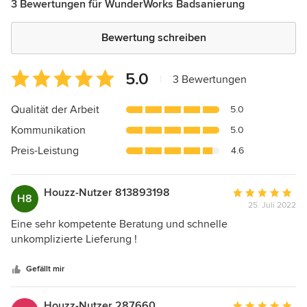
3 Bewertungen für WunderWorks Badsanierung
Bewertung schreiben
Durchschnittliche
5.0
|
3 Bewertungen
Bewertung:
5
Qualität der Arbeit
5.0
von
Kommunikation
5.0
5
Sternen
Preis-Leistung
4.6
Houzz-Nutzer 813893198
Durchschnittlic
H8
25. Juli 2022
Bewertung:
5
Eine sehr kompetente Beratung und schnelle
von
unkomplizierte Lieferung !
5
Sternen
Gefällt mir
Houzz-Nutzer 287660800
Durchschnittlic