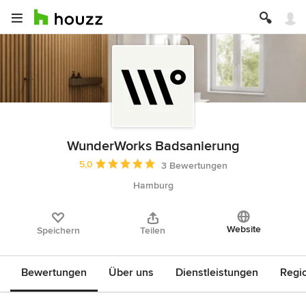
WunderWorks Badsanierung
Durchschnittliche Bewertung: 5 von 5 Sternen
5,0
3 Bewertungen
Hamburg
Website
Speichern
Teilen
Bewertungen
Über uns
Dienstleistungen
Regi