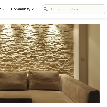
n
Community