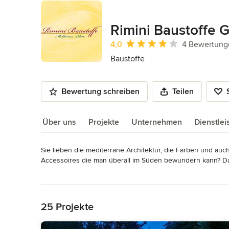
Rimini Baustoffe
Durchschnittliche Bewertung: 4 von 
4,0
4 Bewertung
Baustoffe
Bewertung schreiben
Teilen
Über uns
Projekte
Unternehmen
Dienstle
Sie lieben die mediterrane Architektur, die Farben und auch
Über uns
Accessoires die man überall im Süden bewundern kann? Dann
Mehr lesen
Bei uns finden Sie alles rundum südliche, bzw. mediterrane
Zurück zum Menü
mediterrane Fassade, bis hin zu mediterranen Bodenbeläge
mediterrane Accessoires wie Mauerabdeckungen und Weinla
25 Projekte
werden.
Impressum