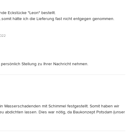
de Eckstücke "Leon" bestellt.

.somit hätte ich die Lieferung fast nicht entgegen genommen.

r gesagt, das Produkt hieße jetzt seitens des Herstellers 
2022
artons (ges.850 kg) geöffnet und festgestellt, das die gesamten 
konnten. Fortan speiste man mich mit einer Ausrede nach der 
ontrollieren müssen - meines Erachtens hätte Rimini kontrollieren 
 Rimini ausgeliefert.  

 persönlich Stellung zu Ihrer Nachricht nehmen.
 und Eckstücke, dass die Farbgebung so krass unterschiedlich war 
t farblich unterschieden. Das ist selten aber kann vorkommen, da
s gibt eine 2. Internetseite von Ihm, auf welcher er beide Farben 
d folgende Lösungen angeboten:
Hersteller namentlich ("Ardennes") geändert worden, sondern von 
für Sie (Gutschrift ist eine Erstattung und kein Gutschein)
um für den Endkunden einen Preisvergleich unmöglich zu 
diese farblich selber an
 Wasserschadenden mit Schimmel festgestellt. Somit haben wir 
des Kunden ist es aber somit nicht, denn es handelt sich bei dieser 
 Lieferzeit aufgrund der schwierigen Verfügbarkeit.
 neu abdichten lassen. Dies war nötig, da Baukonzept Potsdam (unser 
in Vielfaches günstiger bei Hornbach nebenan kaufen kann.Diese 
raglich geschuldet, noch dem Bodengutachten gemäß, dies wurde 
reits im Internet bewertet.

e Ware bei einem Partner vor
schen dem Geschäftsführer R.Janßen und mir.Schade dass ich das 