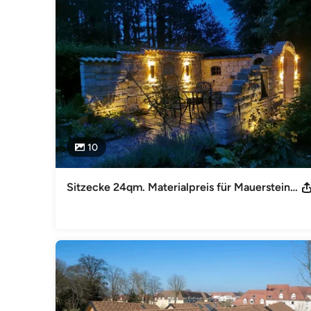
1. Name, Sitz, Vertretungsberechtigte und Rechtsform der G
GmbH Feldweg 37 26689 Apen - Hengstforde / Niedersachse
Geschäftsführer Nils Theesfeld, Rico Janssen und Michael 
(GmbH) 2. Kontaktangaben Telefon: 0049 (0) 4489 40494 - 0
baustoffe.de 3. Registerangaben Registerart: Handelsregis
Registernummer: HRB 202500 4. Umsatzsteuer-Identifikat
019 5. Verantwortlicher i. S. d. § 55 Abs. 2 Rundfunkstaat
Deutschland
Kategorie
Baustoffe
10
Sitzecke 24qm. Materialpreis für Mauersteine inkl. aller Zubehörteile o. Boden