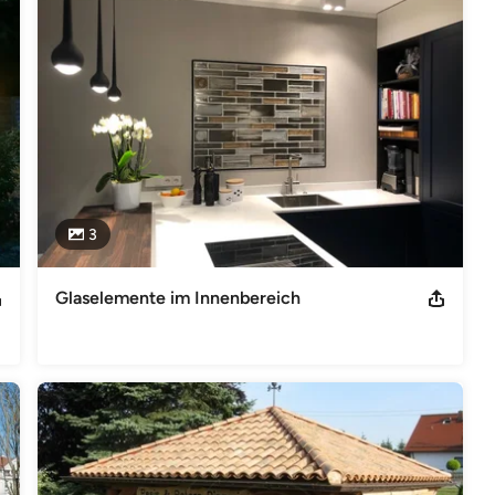
esellschaft 1.1 Name und Sitz der Gesellschaft Rimini Baustoffe
n Fester Standort bei Google 1.2 Vertretungsberechtigte
Möhle 1.3 Rechtsform Gesellschaft mit beschränkter Haftung
0 Telefax: 0049 (0) 4489 40494 - 20 E-Mail: info@rimini-
ter B Registergericht: Amtsgericht Oldenburg (Oldenburg)
ionsnummer gemäß § 27a Umsatzsteuergesetz (UStG) DE 261 013
svertrag (RStV) Herr Michael Möhle Feldweg 37 26689 Apen
3
Glaselemente im Innenbereich