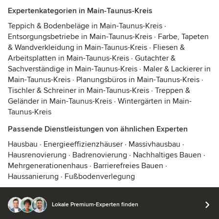
Expertenkategorien in Main-Taunus-Kreis
Teppich & Bodenbeläge in Main-Taunus-Kreis
·
Entsorgungsbetriebe in Main-Taunus-Kreis
·
Farbe, Tapeten
& Wandverkleidung in Main-Taunus-Kreis
·
Fliesen &
Arbeitsplatten in Main-Taunus-Kreis
·
Gutachter &
Sachverständige in Main-Taunus-Kreis
·
Maler & Lackierer in
Main-Taunus-Kreis
·
Planungsbüros in Main-Taunus-Kreis
·
Tischler & Schreiner in Main-Taunus-Kreis
·
Treppen &
Geländer in Main-Taunus-Kreis
·
Wintergärten in Main-
Taunus-Kreis
Passende Dienstleistungen von ähnlichen Experten
Hausbau
·
Energieeffizienzhäuser
·
Massivhausbau
·
Hausrenovierung
·
Badrenovierung
·
Nachhaltiges Bauen
·
Mehrgenerationenhaus
·
Barrierefreies Bauen
·
Haussanierung
·
Fußbodenverlegung
Lokale Premium-Experten finden
© 2026 Houzz Inc.