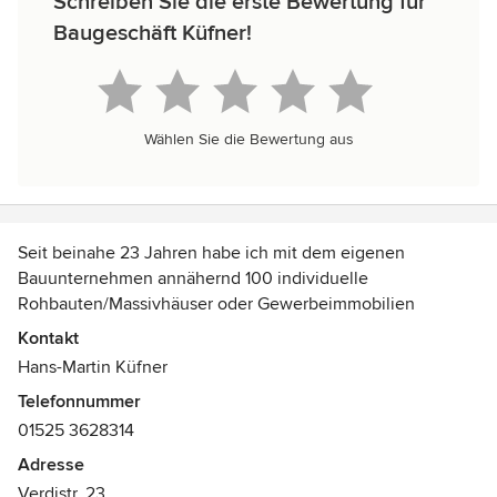
Schreiben Sie die erste Bewertung für
Baugeschäft Küfner!
Wählen Sie die Bewertung aus
Seit beinahe 23 Jahren habe ich mit dem eigenen
Bauunternehmen annähernd 100 individuelle
Rohbauten/Massivhäuser oder Gewerbeimmobilien
errichtet. Dabei setze ich mehr als andere auf eine hohe
Kontakt
Qualität und Sicherheit. Unsere Kunden stehen noch im
Hans-Martin Küfner
direkten Kontakt zu mir und nicht zu provisionsabhängigen
Telefonnummer
Verkäufern. Die Umsetzung von persönlichen Wünschen
01525 3628314
steht dabei für uns immer im Vordergrund.
Adresse
Wir sind ständig bestrebt, unsere Leistungen zu verbessern
Verdistr. 23