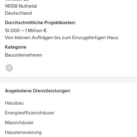
und unseren Service zu optimieren. Darum schaffen wir mit
14558 Nuthetal
kontinuierlichen Weiterbildungen immer wieder neue
Deutschland
Kompetenzen. Somit können wir Ihnen von der Planung bis
Durchschnittliche Projektkosten:
zur Ausführung alles aus einer Hand anbieten oder
10.000 – 1 Million €
arbeiten konstruktiv mit Ihrem Architekten oder Planern
Von kleinen Aufträgen bis zum Einzugsfertigen Haus.
zusammen.
Kategorie
Bauunternehmen
Angebotene Dienstleistungen
Hausbau
Energieeffizienzhäuser
Massivhäuser
Hausrenovierung