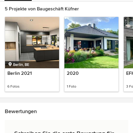
5 Projekte von Baugeschäft Küfner
Berlin, BE
Berlin 2021
2020
EF
6 Fotos
1 Foto
3 F
Bewertungen