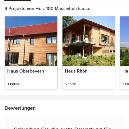
4 Projekte von Holz 100 Massivholzhäuser
Haus Oberbayern
Haus Rhön
Ha
4 Fotos
5 Fotos
7 Fo
Bewertungen