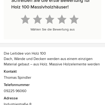
Schreiben Sie die erste Bewertung für
Holz 100 Massivholzhäuser!
Wählen Sie die Bewertung aus
Die Leitidee von Holz 100
Dach, Wände und Decken werden aus einem einzigen
Material gebaut – aus Holz. Massive Holzelemente werden
metallfrei und leimfrei durch Holz-Dübel verbunden. Diese
Kontakt
Erfindung verbessert Wärmedämmung, Hitzeschutz,
Thomas Spindler
Brandsicherheit und Strahlenschutz bis hin zu neuen
Telefonnummer
Weltrekorden. Gleichzeitig umhüllt ein System
09225 96060
ThomaHolz100-Massivholzbau seine Bewohner mit reinem
Holz aus nachwachsenden Wäldern.
Adresse
Industriestraße 8