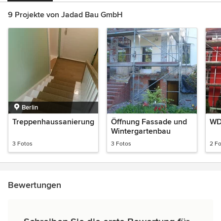
9 Projekte von Jadad Bau GmbH
Berlin
Treppenhaussanierung
Öffnung Fassade und
WD
Wintergartenbau
3 Fotos
3 Fotos
2 F
Bewertungen