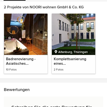
2 Projekte von NOORI wohnen GmbH & Co. KG
Altenburg, Thüringen
Badrenovierung -
Komplettsanierung
Asiatisches
eines
Wellnesskonzept
Gewerbekomplexes
10 Fotos
2 Fotos
Bewertungen