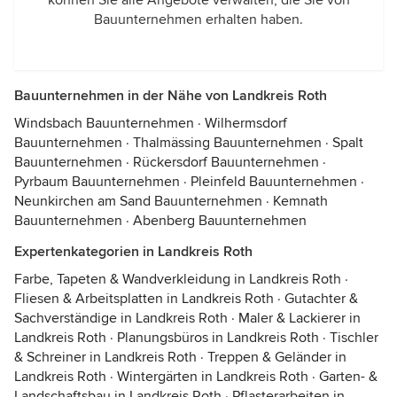
können Sie alle Angebote verwalten, die Sie von
Bauunternehmen erhalten haben.
Bauunternehmen in der Nähe von Landkreis Roth
Windsbach Bauunternehmen
·
Wilhermsdorf
Bauunternehmen
·
Thalmässing Bauunternehmen
·
Spalt
Bauunternehmen
·
Rückersdorf Bauunternehmen
·
Pyrbaum Bauunternehmen
·
Pleinfeld Bauunternehmen
·
Neunkirchen am Sand Bauunternehmen
·
Kemnath
Bauunternehmen
·
Abenberg Bauunternehmen
Expertenkategorien in Landkreis Roth
Farbe, Tapeten & Wandverkleidung in Landkreis Roth
·
Fliesen & Arbeitsplatten in Landkreis Roth
·
Gutachter &
Sachverständige in Landkreis Roth
·
Maler & Lackierer in
Landkreis Roth
·
Planungsbüros in Landkreis Roth
·
Tischler
& Schreiner in Landkreis Roth
·
Treppen & Geländer in
Landkreis Roth
·
Wintergärten in Landkreis Roth
·
Garten- &
Landschaftsbau in Landkreis Roth
·
Pflasterarbeiten in