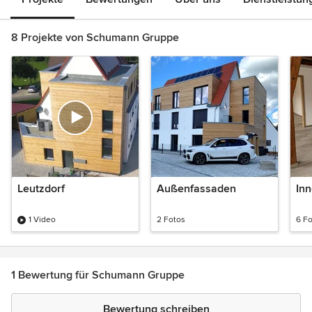
8 Projekte von Schumann Gruppe
Leutzdorf
Außenfassaden
In
1 Video
2 Fotos
6 F
1 Bewertung für Schumann Gruppe
Bewertung schreiben