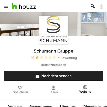
Schumann Gruppe
Durchschnittliche Bewertung: 1 von 5 Sternen
1,0
1 Bewertung
Rednitzhembach
Nachricht senden
Website
Speichern
Teilen
Projekte
Bewertungen
Über uns
Dienstleistun