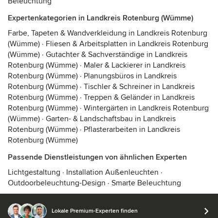
Beleuchtung
Expertenkategorien in Landkreis Rotenburg (Wümme)
Farbe, Tapeten & Wandverkleidung in Landkreis Rotenburg
(Wümme)
·
Fliesen & Arbeitsplatten in Landkreis Rotenburg
(Wümme)
·
Gutachter & Sachverständige in Landkreis
Rotenburg (Wümme)
·
Maler & Lackierer in Landkreis
Rotenburg (Wümme)
·
Planungsbüros in Landkreis
Rotenburg (Wümme)
·
Tischler & Schreiner in Landkreis
Rotenburg (Wümme)
·
Treppen & Geländer in Landkreis
Rotenburg (Wümme)
·
Wintergärten in Landkreis Rotenburg
(Wümme)
·
Garten- & Landschaftsbau in Landkreis
Rotenburg (Wümme)
·
Pflasterarbeiten in Landkreis
Rotenburg (Wümme)
Passende Dienstleistungen von ähnlichen Experten
Lichtgestaltung
·
Installation Außenleuchten
·
Outdoorbeleuchtung-Design
·
Smarte Beleuchtung
Lokale Premium-Experten finden
© 2026 Houzz Inc.