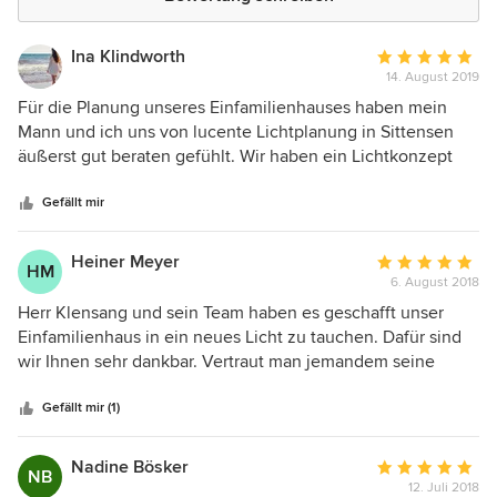
Ina Klindworth
Durchschnittlic
14. August 2019
Bewertung:
5
Für die Planung unseres Einfamilienhauses haben mein
von
Mann und ich uns von lucente Lichtplanung in Sittensen
5
äußerst gut beraten gefühlt. Wir haben ein Lichtkonzept
Sternen
erstellen lassen, alle Leuchten dort eingekauft und diese
durch den hauseigenen Monteur anbringen lassen. Jede
Gefällt mir
dieser Leistungen hat uns sehr gefallen. Wir können das
Unternehmen daher allen Bauherren empfehlen, die Wert
Heiner Meyer
Durchschnittlic
HM
auf gutes Licht legen!
6. August 2018
Bewertung:
5
Herr Klensang und sein Team haben es geschafft unser
von
Einfamilienhaus in ein neues Licht zu tauchen. Dafür sind
5
wir Ihnen sehr dankbar. Vertraut man jemandem seine
Sternen
Räume an, gibt man ihm eine große Verantwortung.
Überzeugt haben uns dann aber die Projekte auf der
Gefällt mir (1)
Website. Wir sind froh diesen Schritt mit lucente gegangen
zu sein und erfreuen uns jeden Tag auf's neue an der
Nadine Bösker
Durchschnittlic
NB
harmonischen Lichtplanung in unseren vier Wänden. Gern
12. Juli 2018
Bewertung: