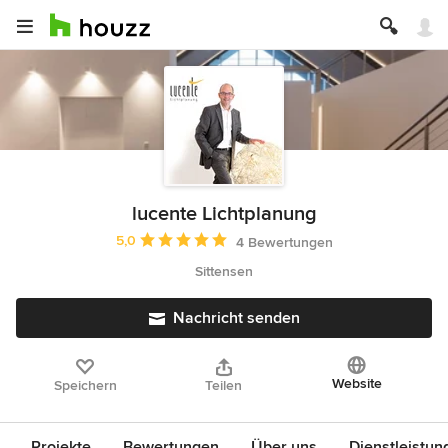
lucente Lichtplanung
Durchschnittliche Bewertung: 5 von 5 Sternen
5,0
4 Bewertungen
Sittensen
Nachricht senden
Website
Speichern
Teilen
Projekte
Bewertungen
Über uns
Dienstleistun