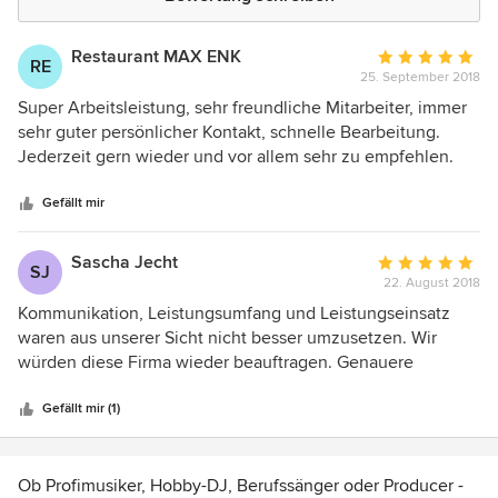
Restaurant MAX ENK
Durchschnittlic
RE
25. September 2018
Bewertung:
5
Super Arbeitsleistung, sehr freundliche Mitarbeiter, immer
von
sehr guter persönlicher Kontakt, schnelle Bearbeitung.
5
Jederzeit gern wieder und vor allem sehr zu empfehlen.
Sternen
Firma wurde für diverse Projekte beauftragt
(Lichtinstallation innen und außen, Installation
Gefällt mir
Musikanlage/Beamer)
Sascha Jecht
Durchschnittlic
SJ
22. August 2018
Bewertung:
5
Kommunikation, Leistungsumfang und Leistungseinsatz
von
waren aus unserer Sicht nicht besser umzusetzen. Wir
5
würden diese Firma wieder beauftragen. Genauere
Sternen
Absprachen im Vorfeld und eine gemeinsame
Spezifizierung der Wünsche ermöglichten eine
Gefällt mir (1)
Optimierung des Projektes, die Qualität der verbauten
Systeme entsprechen den vorab definierten
Anforderungen und übertrafen sogar die erwartete
Ob Profimusiker, Hobby-DJ, Berufssänger oder Producer -