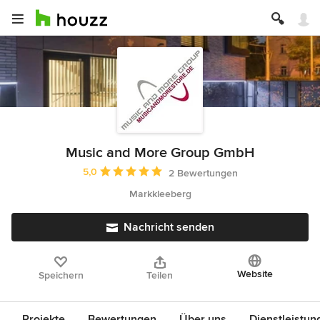
Music and More Group GmbH
Durchschnittliche Bewertung: 5 von 5 Sternen
5,0
2 Bewertungen
Markkleeberg
Nachricht senden
Website
Speichern
Teilen
Projekte
Bewertungen
Über uns
Dienstleistun