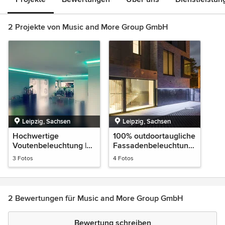
2 Projekte von Music and More Group GmbH
Leipzig, Sachsen
Leipzig, Sachsen
Hochwertige
100% outdoortaugliche
Voutenbeleuchtung |
Fassadenbeleuchtung,
für den Wand- &
per App steuerbar
3 Fotos
4 Fotos
Deckenbereich
2 Bewertungen für Music and More Group GmbH
Bewertung schreiben