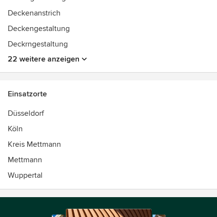
und Sichtschutz, Insektenschutz, Shutter und den
Deckenanstrich
gesamten Polsterbereich.
Deckengestaltung
Wir freuen uns auf Sie!
Deckrngestaltung
Auszeichnungen:
22 weitere anzeigen
Meister im Maler- und Lackiererhandwerk
Meister im Raumausstatterhandwerk
Staatlich geprüfter Bodenleger
Einsatzorte
Raumdesigner
Lichtplaner
Düsseldorf
Feng Shui- Berater
Köln
Kreis Mettmann
Mettmann
Wuppertal