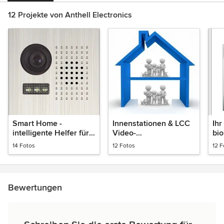
12 Projekte von Anthell Electronics
Smart Home -
Innenstationen & LCC
Ihr
intelligente Helfer für
Video-
bio
Zuhause
Türsprechanlagen
Sch
14 Fotos
12 Fotos
12 F
Bewertungen