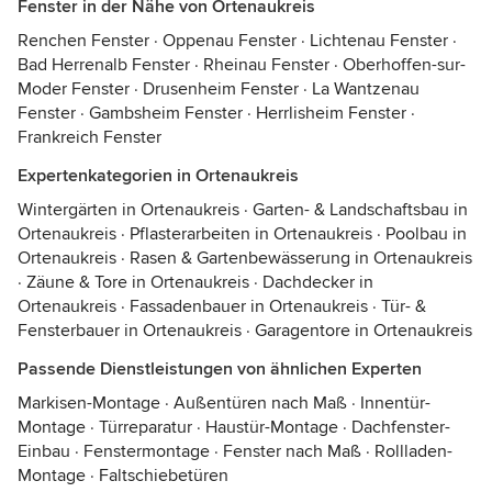
Fenster in der Nähe von Ortenaukreis
Renchen Fenster
·
Oppenau Fenster
·
Lichtenau Fenster
·
Bad Herrenalb Fenster
·
Rheinau Fenster
·
Oberhoffen-sur-
Moder Fenster
·
Drusenheim Fenster
·
La Wantzenau
Fenster
·
Gambsheim Fenster
·
Herrlisheim Fenster
·
Frankreich Fenster
Expertenkategorien in Ortenaukreis
Wintergärten in Ortenaukreis
·
Garten- & Landschaftsbau in
Ortenaukreis
·
Pflasterarbeiten in Ortenaukreis
·
Poolbau in
Ortenaukreis
·
Rasen & Gartenbewässerung in Ortenaukreis
·
Zäune & Tore in Ortenaukreis
·
Dachdecker in
Ortenaukreis
·
Fassadenbauer in Ortenaukreis
·
Tür- &
Fensterbauer in Ortenaukreis
·
Garagentore in Ortenaukreis
Passende Dienstleistungen von ähnlichen Experten
Markisen-Montage
·
Außentüren nach Maß
·
Innentür-
Montage
·
Türreparatur
·
Haustür-Montage
·
Dachfenster-
Einbau
·
Fenstermontage
·
Fenster nach Maß
·
Rollladen-
Montage
·
Faltschiebetüren