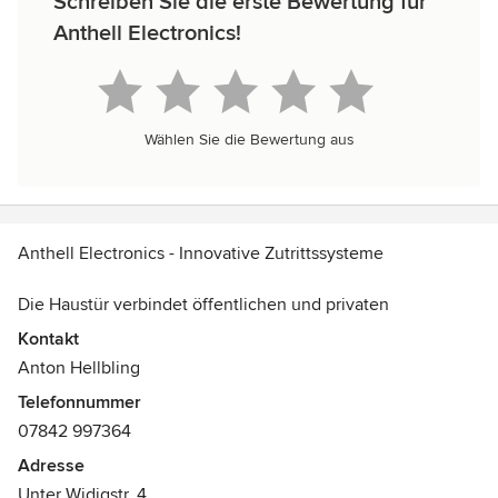
Schreiben Sie die erste Bewertung für
Anthell Electronics!
Wählen Sie die Bewertung aus
Anthell Electronics - Innovative Zutrittssysteme
Die Haustür verbindet öffentlichen und privaten
Lebensraum.
Kontakt
Auf Komfort, umfassende Sicherheit und stilistisch
Anton Hellbling
passendes Design will niemand mehr verzichten.
Telefonnummer
Die Türkommunikation von Anthell Electronics eröffnet
07842 997364
dafür neue Perspektiven.
Adresse
Im Sommer 2009 wurde Anthell Electronics gegründet.
Unter Widigstr. 4