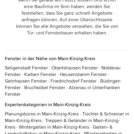
Wenn Sie gerade auf Houzz stöbern und schon
eine Baufirma im Sinn haben, werden Sie
feststellen, dass Sie ganz schnell Angebote
anfragen können. Auf einer Übersichtsseite
können Sie alle Angebote verwalten, die Sie von
Tür- und Fensterbauer erhalten haben.
Fenster in der Nähe von Main-Kinzig-Kreis
Seligenstadt Fenster
·
Obertshausen Fenster
·
Nidderau
Fenster
·
Karben Fenster
·
Heusenstamm Fenster
·
Gelnhausen Fenster
·
Friedrichsdorf Fenster
·
Büdingen
Fenster
·
Bruchköbel Fenster
·
Alzenau in Unterfranken
Fenster
Expertenkategorien in Main-Kinzig-Kreis
Planungsbüros in Main-Kinzig-Kreis
·
Tischler & Schreiner in
Main-Kinzig-Kreis
·
Treppen & Geländer in Main-Kinzig-
Kreis
·
Wintergärten in Main-Kinzig-Kreis
·
Garten- &
Landschaftsbau in Main-Kinzig-Kreis
·
Pflasterarbeiten in