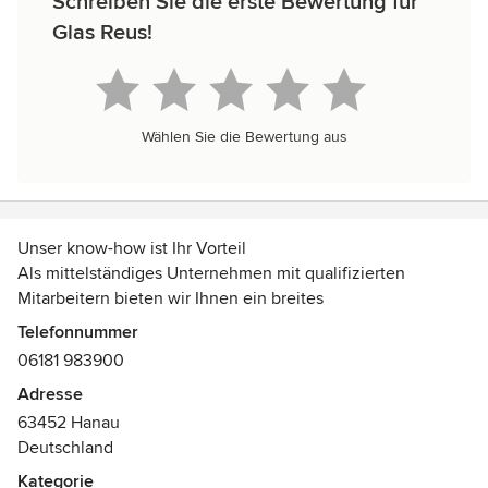
Schreiben Sie die erste Bewertung für
Glas Reus!
Wählen Sie die Bewertung aus
Unser know-how ist Ihr Vorteil
Als mittelständiges Unternehmen mit qualifizierten
Mitarbeitern bieten wir Ihnen ein breites
Leistungsspektrum in den Bereichen
Telefonnummer
Verglasungen
06181 983900
Fenster und Türen
Adresse
Rollladen, Markisen, Jalousien und
63452 Hanau
Innenausbau mit Holz
Deutschland
Mit unserer über 100-jährigen Firmentradition und der
konsequenten Weiterentwicklung unseres know-how
Kategorie