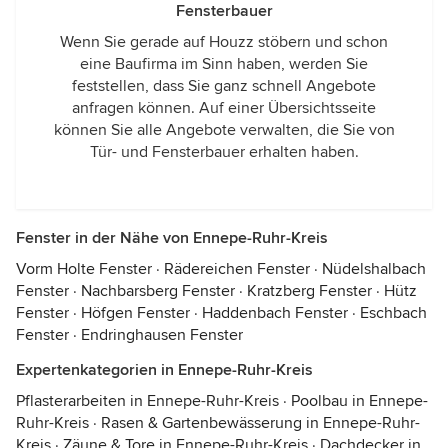
Fensterbauer
Wenn Sie gerade auf Houzz stöbern und schon
eine Baufirma im Sinn haben, werden Sie
feststellen, dass Sie ganz schnell Angebote
anfragen können. Auf einer Übersichtsseite
können Sie alle Angebote verwalten, die Sie von
Tür- und Fensterbauer erhalten haben.
Fenster in der Nähe von Ennepe-Ruhr-Kreis
Vorm Holte Fenster
·
Rädereichen Fenster
·
Nüdelshalbach
Fenster
·
Nachbarsberg Fenster
·
Kratzberg Fenster
·
Hütz
Fenster
·
Höfgen Fenster
·
Haddenbach Fenster
·
Eschbach
Fenster
·
Endringhausen Fenster
Expertenkategorien in Ennepe-Ruhr-Kreis
Pflasterarbeiten in Ennepe-Ruhr-Kreis
·
Poolbau in Ennepe-
Ruhr-Kreis
·
Rasen & Gartenbewässerung in Ennepe-Ruhr-
Kreis
·
Zäune & Tore in Ennepe-Ruhr-Kreis
·
Dachdecker in