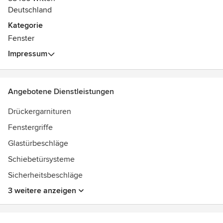
aus unserem Sortiment hochwertiger Glastürbeschläge,
Deutschland
Sicherheitsgarnituren und Obertürschließer stöbern und
Kategorie
finden sicherlich, den Türbeschlag, der Ihren Vorstellungen
Fenster
entspricht.
Impressum
Angebotene Dienstleistungen
Drückergarnituren
Fenstergriffe
Glastürbeschläge
Schiebetürsysteme
Sicherheitsbeschläge
3 weitere anzeigen