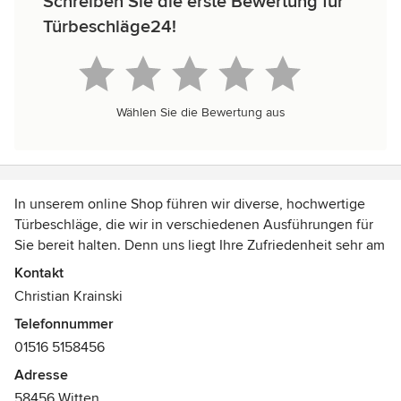
Schreiben Sie die erste Bewertung für
Türbeschläge24!
Wählen Sie die Bewertung aus
In unserem online Shop führen wir diverse, hochwertige
Türbeschläge, die wir in verschiedenen Ausführungen für
Sie bereit halten. Denn uns liegt Ihre Zufriedenheit sehr am
Herzen!
Kontakt
Christian Krainski
Um Ihnen zu ermöglichen, bei uns die, zu Ihrer Tür / Ihren
Telefonnummer
Türen passenden Türbeschlag/ Türbeschläge zu finden,
01516 5158456
haben wir uns bemüht, einen übersichtlichen Shop für Sie
bereitzustellen, in dem Sie sich leicht zurechtfinden und
Adresse
somit schnell finden, was Sie benötigen. Dabei können Sie
58456 Witten