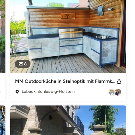
omposite sowie großformatige Keramik, über eine hochwertige 
unserer Kunden und Partnerunternehmen.

n Flensburg bis Rügen - Wismar, Schwerin, Kiel, Husum und 
dstein sowie auserwählten weiteren hochwertigen Produkten wie 
8
ravemünder Allee 34 23568 Hansestadt Lübeck www.naturstein-
estadt Hamburg www.natursteinwolf.hamburg
er Landstrasse 233 22549 Hansestadt Hamburg
MM Outdoorküche in Steinoptik mit Flammkraft Grill
ive Baustoffe - Travemünder Allee 34 23568 Hansestadt Lübeck
An der Trave 8 + 16 23923 Selmsdorf www.naturstein-werk.de
Lübeck, Schleswig-Holstein
rbeutz www.naturstein-ostholstein.de Geschäftsführer Andreas