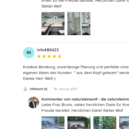
Ihnen so viel Freude bereitet. Herzlichen Dank
Anne und Leo Möllerherm
Stefan Wolf
info486423
IN
Durchschnittliche Bewertung: 5 von 5 Sternen
Kreative Beratung, zuverlässige Planung und perfekte Umset
eigenen Ideen des Kunden  " aus dem Kopf gelesen" werden
Danke Herr Wolf:-)
Hilfreich (1)
18. Januar 2017
Kommentar von natursteinwolf - die natursteinm
Liebe Frau Bruns, vielen herzlichen Dank für Ihr
Freude bereitet. Herzlichen Dank! Stefan Wolf