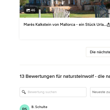
46
Marès Kalkstein von Mallorca - ein Stück Urlaubsfeeling für Zuhause
Die nächste
Zurück zum Menü
13 Bewertungen für natursteinwolf - die 
Neueste zu
B. Schulte
BS