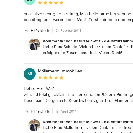
Durchschnittliche Bewertung: 5 von 5 Sternen
qualitative sehr gute Leistung, Mitarbeiter arbeiten sehr so
beauftragt und  waren jedes Mal äußerst zufrieden und emp
Hilfreich (1)
21. Februar 2018
Kommentar von natursteinwolf - die natursteinm
Liebe Frau Schulte. Vielen herzlichen Dank für 
erfolgreiche Zusammenarbeit. Vielen Dank!
Möllerherm Immobilien
MI
Durchschnittliche Bewertung: 5 von 5 Sternen
Lieber Herr Wolf,

wir sind total glücklich mit unseren neuen Bädern. Gerne 
Duschbad. Die gesamte Koordination lag in Ihren Händen m
Sanitärinstallateur über einen von Ihnen erstellten  Bauzeit
Hilfreich (1)
18. April 2017
Team ist super nett, sehr kompetent und hat eine Toparbeit 
Bäder in unserer Ferienwohnung neu zu gestalten, war der 
Kommentar von natursteinwolf - die natursteinm
schaffen das "!  Herzlichen Dank Ihnen und Ihrem Team! Die
Liebe Frau Möllerherm, vielen Dank für Ihre fre
Liebe Grüße
