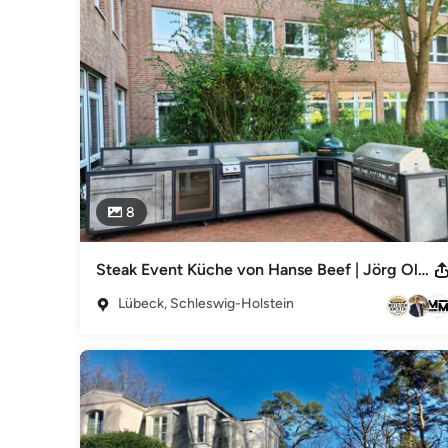
Regionale und Internationale Natursteine, moderne Quarzk
Produktionen

und eine fachliche Ausführungen erfüllen die Ansprüche 
Wir sind gerne für Sie tätig - von Hamburg bis Sylt und vo
Ahrensburg in Marmor, Granit, Kalkstein, Schiefer und San
Castle Stones, Terrazzo, und Terrakotta usw.
Auszeichnungen:
vorhanden :)
Impressum
8
natursteinwolf GmbH & Co. KG Naturstein.Kontor.Lübeck T
wolf.de Projekt.Kontor.Hamburg Domstraße 10 20095 Hans
Material.Kontor.Hamburg - Naturstein.Austellung - Osdorf
Steak Event Küche von Hanse Beef | Jörg Oldekop
www.natursteinwolf.hamburg Material.Wolf.Lübeck - Exklus
www.materialkontor-luebeck.de Naturstein.Werk.Selmsdorf 
Lübeck, Schleswig-Holstein
Naturstein.Vertrieb.Ostholstein Messenkamp 18 23684 Scha
Wolf, Stefan Wolf Amtsgericht Lübeck HRB - Nr. 1378
Kategorie
Fliesen, Naturstein & Arbeitsplatten