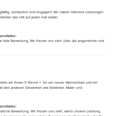
rgfältig, verlässlich und engagiert. Wir haben mehrere Leistungen 
fehlen das UN auf jeden Fall weiter.
anufaktur:
die tolle Bewertung. Wir freuen uns sehr über die angenehme und
geben wir Ihnen 5 Sterne +  für ein neues Wannenbad und ein 
it den anderen Gewerken wie Elektriker, Maler und 
enplan  für einen Zeitraum von ca. 4 Wochen. Starke Leistung!  Ihr 
erbracht. Da wir erst Anfang Februar sehr kurzfristig planten, beide 
Zeitrahmen sehr eng gesteckt. Sie sagten von Anfang an "wir 
anufaktur:
 Weiterempfehlung ist gesichert. 

undliche Bewertung. Wir freuen uns sehr, wenn unsere Leistung