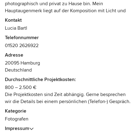
photographisch und privat zu Hause bin. Mein
Hauptaugenmerk liegt auf der Komposition mit Licht und
Linien. Besonders Interior Design steht dabei in meinen
Kontakt
Fokus. Mein Ziel ist es mit einer einfachen Formensprache
Lucia Bartl
das wesentliche eines Raumes bestmöglich zur Geltung zu
Telefonnummer
bringen.
01520 2626922
Ein weiterer Schwerpunkt ist Architekur- und Imagefilm. Mit
Zeitrafferaufnahmen fange ich dir Stimmung eines Raumes,
Adresse
Gebäudes ein.
20095 Hamburg
Beispiele finden Sie unter: www.luciabartl.com
Deutschland
Neben Architektur arbeite ich auch in Bereich Kunst und
Durchschnittliche Projektkosten:
People.
800 – 2.500 €
Die Projektkosten sind Zeit abhängig. Gerne besprechen
wir die Details bei einem persönlichen (Telefon-) Gespräch.
Kategorie
Fotografen
Impressum