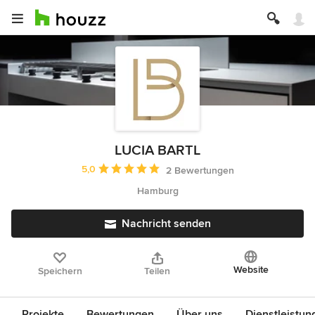
LUCIA BARTL
Durchschnittliche Bewertung: 5 von 5 Sternen
5,0
2 Bewertungen
Hamburg
Nachricht senden
Website
Speichern
Teilen
Projekte
Bewertungen
Über uns
Dienstleistun