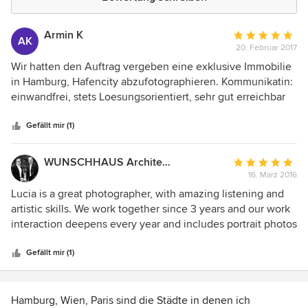
Armin K
Durchschnittlic
AK
20. Februar 2017
Bewertung:
5
Wir hatten den Auftrag vergeben eine exklusive Immobilie
von
in Hamburg, Hafencity abzufotographieren. Kommunikatin:
5
einwandfrei, stets Loesungsorientiert, sehr gut erreichbar
Sternen
Qualitaet der Bilder: hervorragend und besser als erwartet
Fazit: Wir wuerden jederzeit wieder Frau Bartl in Anspruch
Gefällt mir (1)
nehmen und koennen Sie ausnahmslos empfehlen!!!
WUNSCHHAUS Architektur & Baukunst
Durchschnittlic
16. März 2016
Bewertung:
5
Lucia is a great photographer, with amazing listening and
von
artistic skills. We work together since 3 years and our work
5
interaction deepens every year and includes portrait photos
Sternen
of our team and architectural photography. I can highly
recommend her.
Gefällt mir (1)
Hamburg, Wien, Paris sind die Städte in denen ich