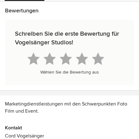
Bewertungen
Schreiben Sie die erste Bewertung für
Vogelsänger Studios!
Wählen Sie die Bewertung aus
Marketingdienstleistungen mit den Schwerpunkten Foto
Film und Event.
Wir verfügen über verschiedene Branchenkentnisse , sind
Kontakt
aber Spezialisten rund um das Thema Einrichten / Interieur
Cord Vogelsänger