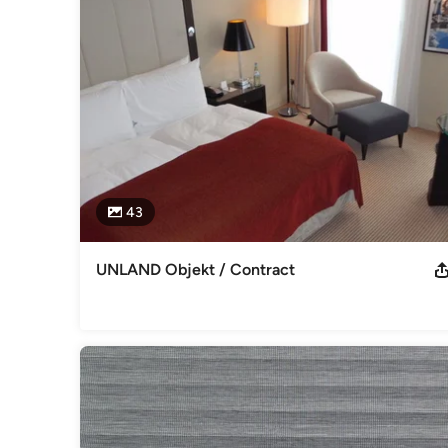
so harmonisch lassen sich unsere Produkte dazu kombinier
Raumausstatter und Fachhändler auch in Ihrer Nähe. Eine
unserer Website unter: www.unland.de

Hier finden Sie zudem eine Übersicht von Onlineshops uns
bestellen können.

Welcome to UNLAND in the world of window fashion. 

curtains - contract fabrics - pleated blinds - roller blinds - ve
43
Life at home is always a question of personal taste, individu
Therefore our collection is full with style authority and vari
UNLAND Objekt / Contract
integrated harmoniously in any facility world. 

We welcome you to an excursion into the world of the curta
Impressum
UNLAND International GmbH Gerhard-Unland Str. 1 D-26683 
4492 – 7134 EMail: info@unland.de Internet: www.unland.de
Hendrik Unland USt-IdNr.: DE262440792 ILN-Nr.: 400 412
Kategorie