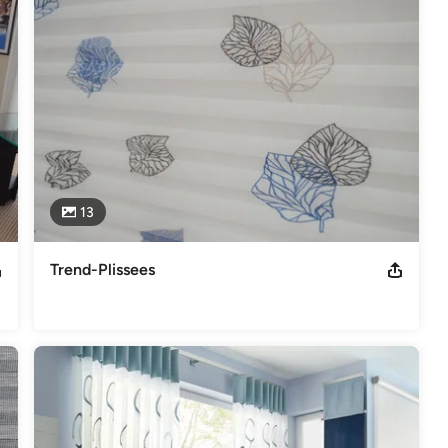
en und integrieren. Unsere Produkte erhalten Sie beim 
 Übersicht kompetenter UNLAND-Fachhändler finden Sie auch auf 
erer Fachhändler bei denen Sie unsere Produkte direkt online 
netian blinds - sliding panels - vertical blinds

13
al requirements, comfort and culture. 

ety to the different interieurs. Our materials can be combined and 
Trend-Plissees
ins, decoration materials and sunprotection.
Saterland / Sedelsberg Telefon +49(0) 4492 – 880 Fax +49(0)
 Handelsregister Oldenburg HRB-Nr.: 152151 Geschäftsführer:
 000 0007