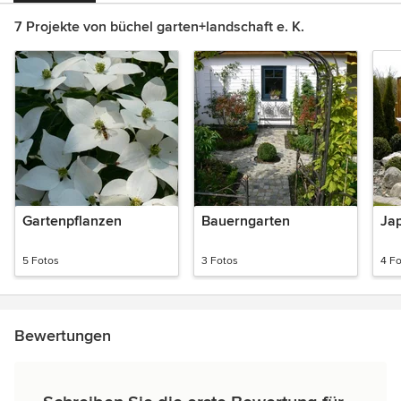
7 Projekte von büchel garten+landschaft e. K.
Gartenpflanzen
Bauerngarten
Ja
5 Fotos
3 Fotos
4 F
Bewertungen