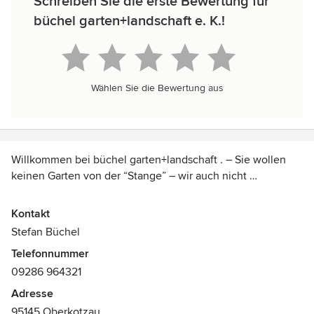
Schreiben Sie die erste Bewertung für
büchel garten+landschaft e. K.!
Wählen Sie die Bewertung aus
Willkommen bei büchel garten+landschaft . – Sie wollen
keinen Garten von der “Stange” – wir auch nicht …
Wir möchten Ihnen helfen, Ihren Traum vom eigenen
Kontakt
Garten zu realisieren. Nutzen Sie unsere langjährige
Stefan Büchel
Erfahrungen im Garten- und Landschaftsbau, egal ob
Telefonnummer
Neuanlage oder Gartenumgestaltung.
09286 964321
Gerne beraten wir Sie schon während Ihrer Hausbauphase
Adresse
und planen gemeinsam vor Ort Ihren Garten oder bieten
95145 Oberkotzau