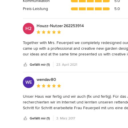
Kommunikation
5.0
5
Sternen
Preis-Leistung
5.0
Houzz-Nutzer 262253914
H2
Durchschnittliche Bewertung: 5 von 5 Sternen
Together with Mrs. Feuerpeil we completely redesigned our
came up with a professional and creative new garden design.
our ideas and at the same time presented us with creative 
more than happy with the end result. We could have never
Gefällt mir (1)
23. April 2021
working with Dendron Exterior Design.
wendav80
WE
Durchschnittliche Bewertung: 5 von 5 Sternen
Unser Haus war fertig und wir auch (fix und fertig). Für da
recherchierten wir im Internet und lernten unseren rettende
Schritt für Schritt erarbeitete Frau Feuerpeil mit uns eine 
Auge wachsen sehen und ein Jahr später auch in der Realitä
Gefällt mir (1)
3. März 2017
Jahr für Jahr erfreuen wir uns nun an unserer Gartenanlage
Insbesondere das zentrale Blumenbeet ist ein wunderbarer Bl