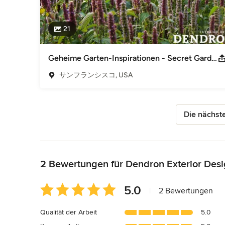
21
Geheime Garten-Inspirationen - Secret Garden Inspirations California
サンフランシスコ, USA
Die nächste
Zurück zum Menü
2 Bewertungen für Dendron Exterior Desig
Durchschnittliche
5.0
|
2 Bewertungen
Bewertung:
5
Qualität der Arbeit
5.0
von