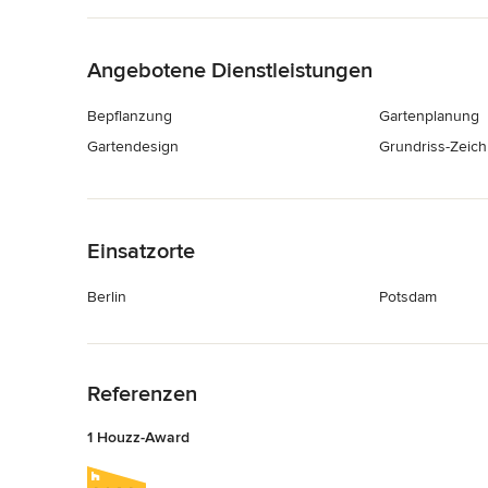
Zurück zum Menü
Angebotene Dienstleistungen
Bepflanzung
Gartenplanung
Gartendesign
Grundriss-Zeic
Zurück zum Menü
Einsatzorte
Berlin
Potsdam
Zurück zum Menü
Referenzen
1 Houzz-Award