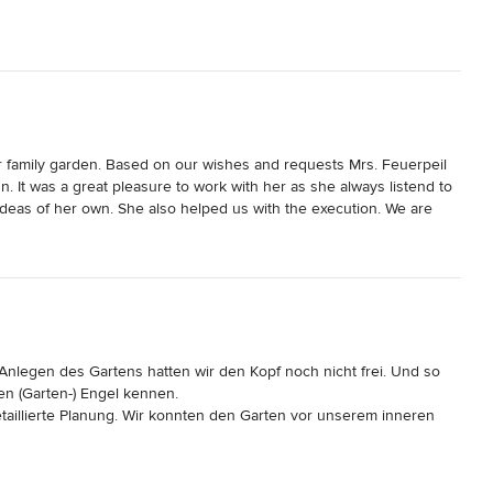
 family garden. Based on our wishes and requests Mrs. Feuerpeil 
 It was a great pleasure to work with her as she always listend to 
ideas of her own. She also helped us with the execution. We are 
 done the same without her this is why we highly recommend 
s Anlegen des Gartens hatten wir den Kopf noch nicht frei. Und so 
n (Garten-) Engel kennen.

detaillierte Planung. Wir konnten den Garten vor unserem inneren 
t.

, die immer wieder auch Spielraum für eigene Ideen zulässt. 

ickfang. Frau Feuerpeil hat es so platziert, dass wir es sowohl 