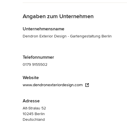
von unserem Essplatz in der Wohnung als auch aus unser
Zurück zum Menü
ist durch eine niedrige Thujahecke  in einen blau-weißen und
Wir danken Frau Feuerpeil für die sehr persönliche und pr
Angaben zum Unternehmen
Gartenprojekte.

Unternehmensname
Sabine und Manfred W.
Dendron Exterior Design - Gartengestaltung Berlin
Telefonnummer
0179 9155502
Website
www.dendronexteriordesign.com
Adresse
Alt-Stralau 52
10245 Berlin
Deutschland