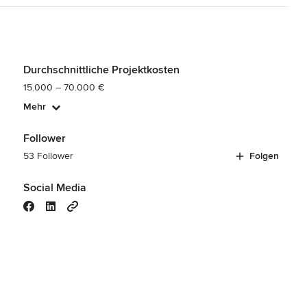
em Gartenhäuschen sehen können. Der besondere Clou: Das Beet 
 einen rot-, gelb-, orangenen Blühbereich unterteilt.

ofessionelle Zusammenarbeit und wünschen ihr noch viele tolle 
Durchschnittliche Projektkosten
15.000 – 70.000 €
Mehr
Follower
53 Follower
Folgen
Social Media