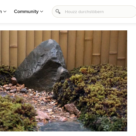
n
Community