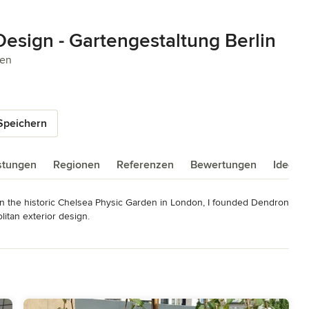
Design - Gartengestaltung Berlin
5 Sternen
gen
Speichern
istungen
Regionen
Referenzen
Bewertungen
Ideenb
 in the historic Chelsea Physic Garden in London, I founded Dendron 
itan exterior design. 

 in Japan. Studying Japanese gardens and Japan's traditional arts 
o be a source of inspiration for my garden designs.