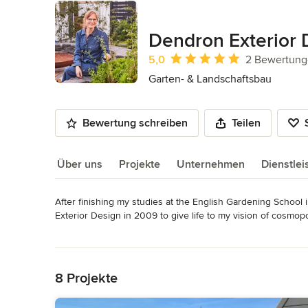
Dendron Exterior 
Durchschnittliche Bewertung: 5 von 
5,0
2 Bewertun
Garten- & Landschaftsbau
Bewertung schreiben
Teilen
Über uns
Projekte
Unternehmen
Dienstle
After finishing my studies at the English Gardening School
Über uns
Exterior Design in 2009 to give life to my vision of cosmopol
Mehr lesen
From 2010 on, I have spent several years living and working
Zurück zum Menü
has opened a fountain of design knowledge and continues t
Kategorie
8 Projekte
Garten- & Landschaftsbau