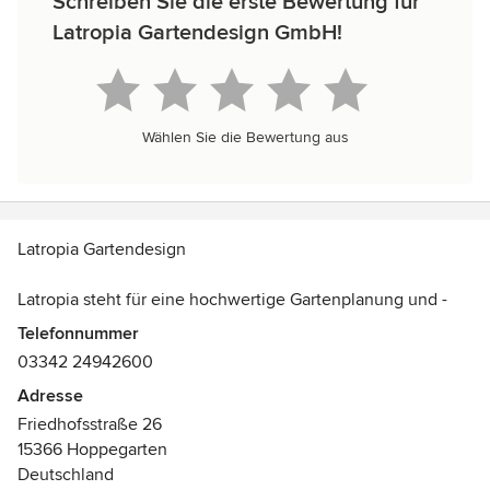
Schreiben Sie die erste Bewertung für
Latropia Gartendesign GmbH!
Wählen Sie die Bewertung aus
Latropia Gartendesign
Latropia steht für eine hochwertige Gartenplanung und -
Ausführung mit intensiver Beratung vorab. Wir begleiten
Telefonnummer
Sie von Beginn mit der Planung bis zum fertigen Garten.
03342 24942600
Adresse
Besonderen Wert legen wir vor allem auf die Wünsche
Friedhofsstraße 26
unserer Kunden, auf Qualität und Individualität.
15366 Hoppegarten
Mit unserem langjährigen KnowHow helfen wir Ihnen, den
Deutschland
Traum vom eigenen Wunschgarten wahr werden zu lassen.