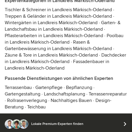
Expertenkategorien in Landkreis Märkisch-Oderland
Tischler & Schreiner in Landkreis Märkisch-Oderland
·
Treppen & Geländer in Landkreis Märkisch-Oderland
·
Wintergärten in Landkreis Märkisch-Oderland
·
Garten- &
Landschaftsbau in Landkreis Märkisch-Oderland
·
Pflasterarbeiten in Landkreis Märkisch-Oderland
·
Poolbau
in Landkreis Märkisch-Oderland
·
Rasen &
Gartenbewässerung in Landkreis Märkisch-Oderland
·
Zäune & Tore in Landkreis Märkisch-Oderland
·
Dachdecker
in Landkreis Märkisch-Oderland
·
Fassadenbauer in
Landkreis Märkisch-Oderland
Passende Dienstleistungen von ähnlichen Experten
Terrassenbau
·
Gartenpflege
·
Bepflanzung
·
Gartengestaltung
·
Landschaftsplanung
·
Terrassenreparatur
·
Rollrasenverlegung
·
Nachhaltiges Bauen
·
Design-
Beratung
·
Teichbau
Lokale Premium-Experten finden
© 2026 Houzz Inc.