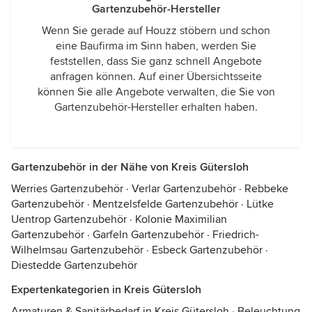
Gartenzubehör-Hersteller
Wenn Sie gerade auf Houzz stöbern und schon
eine Baufirma im Sinn haben, werden Sie
feststellen, dass Sie ganz schnell Angebote
anfragen können. Auf einer Übersichtsseite
können Sie alle Angebote verwalten, die Sie von
Gartenzubehör-Hersteller erhalten haben.
Gartenzubehör in der Nähe von Kreis Gütersloh
Werries Gartenzubehör
·
Verlar Gartenzubehör
·
Rebbeke
Gartenzubehör
·
Mentzelsfelde Gartenzubehör
·
Lütke
Uentrop Gartenzubehör
·
Kolonie Maximilian
Gartenzubehör
·
Garfeln Gartenzubehör
·
Friedrich-
Wilhelmsau Gartenzubehör
·
Esbeck Gartenzubehör
·
Diestedde Gartenzubehör
Expertenkategorien in Kreis Gütersloh
Armaturen & Sanitärbedarf in Kreis Gütersloh
·
Beleuchtung