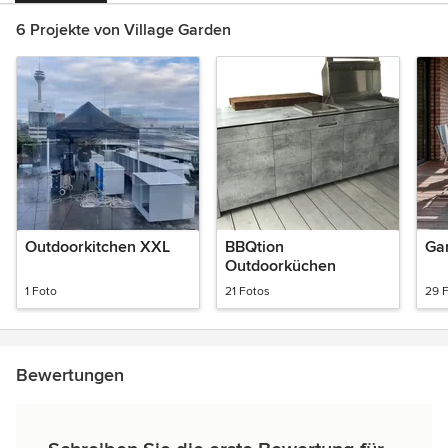
6 Projekte von Village Garden
Outdoorkitchen XXL
BBQtion
Gar
Outdoorküchen
1 Foto
21 Fotos
29 
Bewertungen