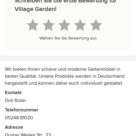
Schreiben Sie die erste Bewertung für
Village Garden!
Wählen Sie die Bewertung aus
Wir bieten Ihnen schöne und moderne Gartenmöbel in
bester Qualität. Unsere Produkte werden in Deutschland
hergestellt und können daher auch individuell gestaltet
werden. So können Sie sich Ihre Wunschmaße bestellen
Kontakt
und die Möbel ganz nach Ihren Bedürfnissen bestellen. Für
Dirk Rüter
Ihre Wunschprodukte schreiben Sie uns gern an, wir lassen
Telefonnummer
Ihnen dann Entwürfe zukommen!
05248 81020
Adresse
Gustav Weeke Str., 33