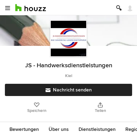
JS - Handwerksdienstleistungen
Kiel
Nachricht senden
Speichern
Teilen
Bewertungen
Über uns
Dienstleistungen
Regi