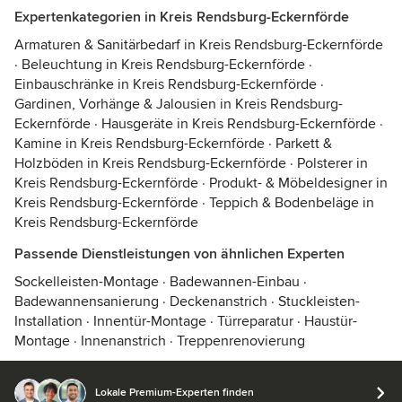
Expertenkategorien in Kreis Rendsburg-Eckernförde
Armaturen & Sanitärbedarf in Kreis Rendsburg-Eckernförde
·
Beleuchtung in Kreis Rendsburg-Eckernförde
·
Einbauschränke in Kreis Rendsburg-Eckernförde
·
Gardinen, Vorhänge & Jalousien in Kreis Rendsburg-
Eckernförde
·
Hausgeräte in Kreis Rendsburg-Eckernförde
·
Kamine in Kreis Rendsburg-Eckernförde
·
Parkett &
Holzböden in Kreis Rendsburg-Eckernförde
·
Polsterer in
Kreis Rendsburg-Eckernförde
·
Produkt- & Möbeldesigner in
Kreis Rendsburg-Eckernförde
·
Teppich & Bodenbeläge in
Kreis Rendsburg-Eckernförde
Passende Dienstleistungen von ähnlichen Experten
Sockelleisten-Montage
·
Badewannen-Einbau
·
Badewannensanierung
·
Deckenanstrich
·
Stuckleisten-
Installation
·
Innentür-Montage
·
Türreparatur
·
Haustür-
Montage
·
Innenanstrich
·
Treppenrenovierung
Lokale Premium-Experten finden