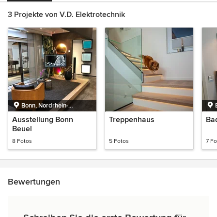
3 Projekte von V.D. Elektrotechnik
Bonn, Nordrhein-
Westfalen
Ausstellung Bonn
Treppenhaus
Ba
Beuel
8 Fotos
5 Fotos
7 Fo
Bewertungen