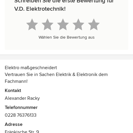
Schreiben Sie die erste Bewertung für
V.D. Elektrotechnik!
Wählen Sie die Bewertung aus
Elektro maßgeschneidert
Vertrauen Sie in Sachen Elektrik & Elektronik dem
Fachmann!
Kontakt
Wie heißt es doch so schön: Die Technik muss dem
Alexander Racky
Menschen dienen, nicht umgekehrt. So setzen wir von der
Telefonnummer
‚V.D. Elektrotechnik GmbH‘ mit unserem professionellen
0228 76376133
Team exklusive Wohnraumlösungen um, welche die
Lebenswelten ein Stück weit individueller, sicherer und
Adresse
wohnlicher sowie zeitgemäß gestalten.
Fränkische Str. 9