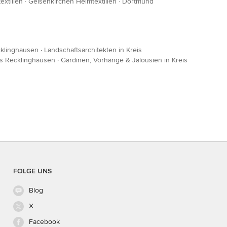
xtilien
·
Gelsenkirchen Heimtextilien
·
Dortmund
cklinghausen
·
Landschaftsarchitekten in Kreis
is Recklinghausen
·
Gardinen, Vorhänge & Jalousien in Kreis
FOLGE UNS
Blog
X
Facebook