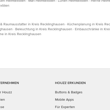
en Heimtextilien
·
Marl Heimtextilien
·
Lünen Heimtextilien
·
Herne Heimte
tilien
r & Raumausstatter in Kreis Recklinghausen
·
Küchenplanung in Kreis Re
nghausen
·
Beleuchtung in Kreis Recklinghausen
·
Einbauschränke in Kre
ne in Kreis Recklinghausen
TERNEHMEN
HOUZZ ERKUNDEN
r Houzz
Buttons & Badges
ien
Mobile Apps
sse
Für Experten