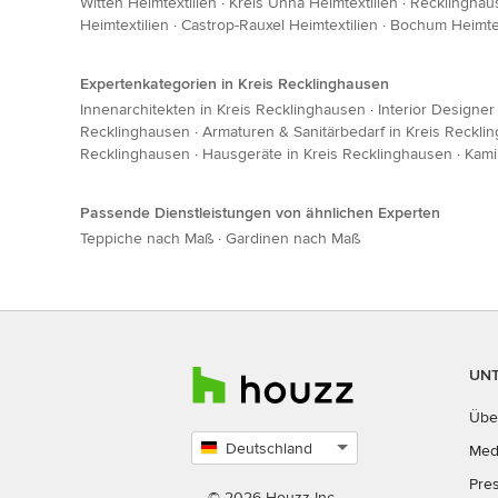
Witten Heimtextilien
·
Kreis Unna Heimtextilien
·
Recklinghaus
Heimtextilien
·
Castrop-Rauxel Heimtextilien
·
Bochum Heimtex
Expertenkategorien in Kreis Recklinghausen
Innenarchitekten in Kreis Recklinghausen
·
Interior Designe
Recklinghausen
·
Armaturen & Sanitärbedarf in Kreis Reckli
Recklinghausen
·
Hausgeräte in Kreis Recklinghausen
·
Kami
Passende Dienstleistungen von ähnlichen Experten
Teppiche nach Maß
·
Gardinen nach Maß
UN
Übe
Deutschland
Med
Land
Pre
auswählen
© 2026 Houzz Inc.