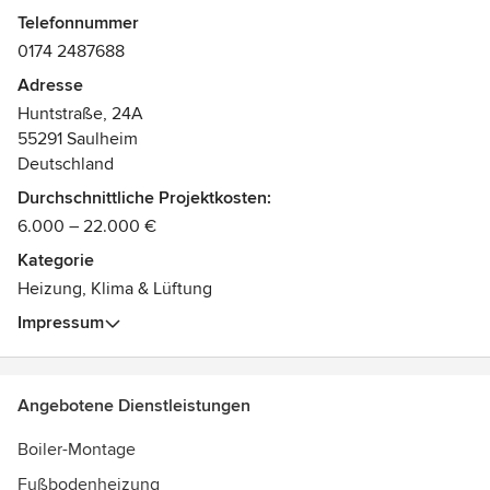
und außerdem als technischer Betriebsleiter SHK zu
Telefonnummer
arbeiten – dies waren für mich die Grundlagen, um
0174 2487688
Erfahrungen für meine Zeit als selbständiger Unternehmer
zu sammeln.
Adresse
Huntstraße, 24A
Alle diese Ziele habe ich erreicht und möchte nun mein
55291 Saulheim
Können und Wissen in den Dienst meiner Kunden stellen.
Deutschland
Auszeichnungen:
Durchschnittliche Projektkosten:
•Meisterbrief
6.000 – 22.000 €
•Kältetechniker Sachkundenachweis gemäß
Kategorie
ChemKlimaschutz Kat. I.
Heizung, Klima & Lüftung
Impressum
Angebotene Dienstleistungen
Boiler-Montage
Fußbodenheizung