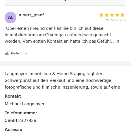
albert_josef
Durchschnittlic
AL
29. März 2017
Bewertung:
5
"Über einen Freund der Familie bin ich auf diese
von
Immobilienfirma im Chiemgau aufmerksam gemacht
5
worden. Vom ersten Kontakt an hatte ich das Gefühl, ,,in
Sternen
guten Händen" zu sein. Frau Langmayer vermittelte den
Eindruck, dass man der wichtigste Kunde ist und die
Gefällt mir
Immobilie, die man verkaufen will ein Prachtstück darstellt.
Die Vermarktung mit den überaus professionellen
Immobilienfotos und Home Staging war sehr gelungen und
Langmayer Immobilien & Home Staging legt den
der Verkauf ist entsprechend reibungslos über die Bühne
Schwerpunkt auf den Verkauf und eine hochwertige
gegangen. Es hat mir aber nicht nur die professionelle,
fotografische und filmische Inszenierung, sowie auf eine
kompetente Abwicklung gefallen, sondern auch der
professionelle Aufbereitung der Immobilie im Stil der Zeit
Kontakt
angenehme menschliche Umgang und die Betreuung, die
vor der Vermarktung. Wir sind die ersten Home Staging
Michael Langmayer
weit über das erforderliche „geschäftliche" hinausgeht. Ich
Immobilienmakler im Chiemgau.
hatte viele Fragen und fand immer ein offenes Ohr und
Telefonnummer
gute Ratschläge."
08661 2327928
Unser Ziel ist eine schnelle, unkomplizierte
Kaufabwicklung zum bestmöglichen Preis.
Adresse