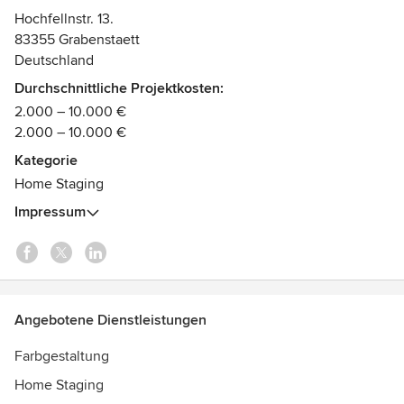
Auszeichnungen:
Hochfellnstr. 13.
83355 Grabenstaett
IVD, Deutsche Gesellschaft für Homestaging und Redesign,
Deutschland
Chiemgaus Beste Immobilienmakler 2025, 2024, 2023,
Situational Sales Negotiation, Value Selling, JAWS,
Durchschnittliche Projektkosten:
Marketing & Privacy, Target Account Selling
2.000 – 10.000 €
2.000 – 10.000 €
Kategorie
Home Staging
Impressum
Angebotene Dienstleistungen
Farbgestaltung
Home Staging