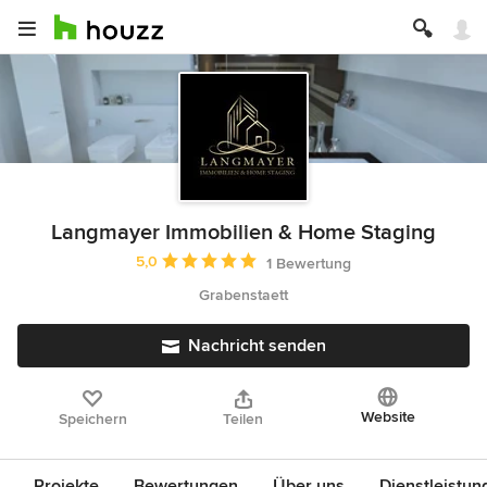
Langmayer Immobilien & Home Staging
Durchschnittliche Bewertung: 5 von 5 Sternen
5,0
1 Bewertung
Grabenstaett
Nachricht senden
Website
Speichern
Teilen
Projekte
Bewertungen
Über uns
Dienstleistun