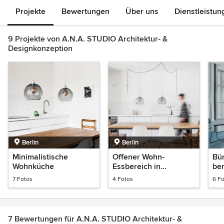
Projekte
Bewertungen
Über uns
Dienstleistun
9 Projekte von A.N.A. STUDIO Architektur- &
Designkonzeption
Berlin
Berlin
Minimalistische
Offener Wohn-
Bür
Wohnküche
Essbereich in
be
dezenten Farben
7 Fotos
4 Fotos
6 F
7 Bewertungen für A.N.A. STUDIO Architektur- &