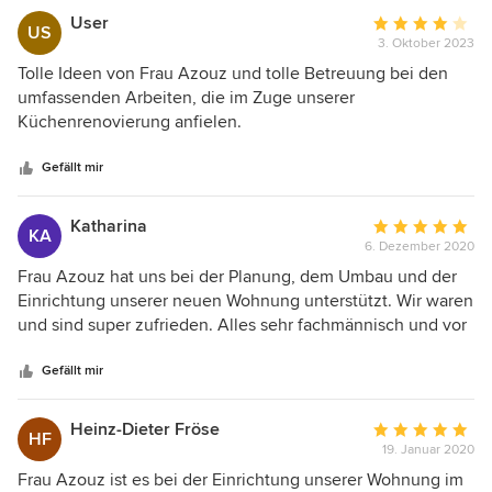
gemacht, vorausschauend geplant und war immer für uns
User
Durchschnittlic
US
ansprechbar. Die Zusammenarbeit mit den von ihr
3. Oktober 2023
Bewertung:
ausgewählten Gewerken verlief reibungslos. An dieser
4
Tolle Ideen von Frau Azouz und tolle Betreuung bei den
Stelle nochmal ein dickes Dankeschön - dieser Umbau hat
von
umfassenden Arbeiten, die im Zuge unserer
Spaß gemacht!
5
Küchenrenovierung anfielen.
Sternen
Gefällt mir
Katharina
Durchschnittlic
KA
6. Dezember 2020
Bewertung:
5
Frau Azouz hat uns bei der Planung, dem Umbau und der
von
Einrichtung unserer neuen Wohnung unterstützt. Wir waren
5
und sind super zufrieden. Alles sehr fachmännisch und vor
Sternen
allem unkompliziert und freundlich. Besonders bei der
Küchenplanung hat Frau Azouz uns beeindruckt: Die
Gefällt mir
Küche ist sehr klein und durch Frau Azouz Ideenreichtum
konnten wir nicht nur alles unterbringen, sondern sind auch
Heinz-Dieter Fröse
Durchschnittlic
HF
noch vom zeitlosen Design begeistert. Ich kann Frau Azouz
19. Januar 2020
Bewertung:
und ihr Team von ANA Studio nur weiter empfehlen!
5
Frau Azouz ist es bei der Einrichtung unserer Wohnung im