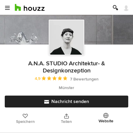
A.N.A. STUDIO Architektur- &
Designkonzeption
Durchschnittliche Bewertung: 4.9 von 5 Sternen
4,9
7 Bewertungen
Münster
Nachricht senden
Website
Speichern
Teilen