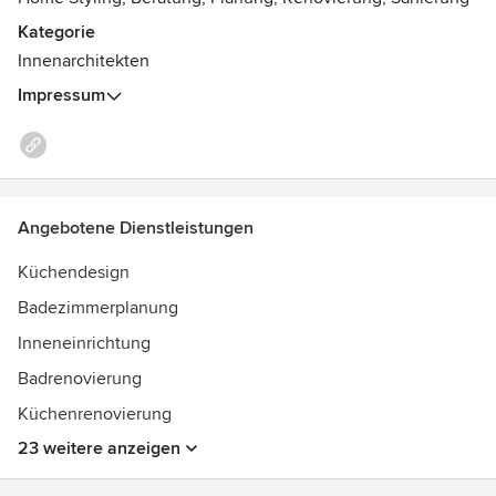
Ebenso im Portfolio meines Studios finden Sie die
gewerbliche Gestaltung von Messeauftritten, Büros und
Kategorie
Arztpraxen.
Innenarchitekten
Impressum
Angebotene Dienstleistungen
Küchendesign
Badezimmerplanung
Inneneinrichtung
Badrenovierung
Küchenrenovierung
23 weitere anzeigen