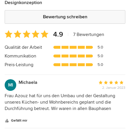
Designkonzeption
Bewertung schreiben
Durchschnittliche
4.9
|
7 Bewertungen
Bewertung:
4.9
Qualität der Arbeit
5.0
von
Kommunikation
5.0
5
Sternen
Preis-Leistung
5.0
Michaela
Durchschnittlic
MI
2. Januar 2023
Bewertung:
5
Frau Azouz hat für uns den Umbau und der Gestaltung
von
unseres Küchen- und Wohnbereichs geplant und die
5
Durchführung betreut. Wir waren in allen Bauphasen
Sternen
außerordenlich zufrieden und blicken nun jeden Tag auf
ein tolles Ergebnis! Frau Azouz hat sich intensiv mit
Gefällt mir
unseren Wünschen auseinandergesetzt, prima Vorschläge