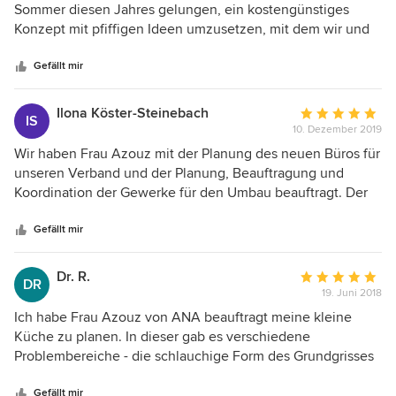
von
Sommer diesen Jahres gelungen, ein kostengünstiges
5
Konzept mit pfiffigen Ideen umzusetzen, mit dem wir und
Sternen
auch unser Geldbeutel sehr zufrieden sind. Christa Fröse-
Wolgast
Gefällt mir
Ilona Köster-Steinebach
Durchschnittlic
IS
10. Dezember 2019
Bewertung:
5
Wir haben Frau Azouz mit der Planung des neuen Büros für
von
unseren Verband und der Planung, Beauftragung und
5
Koordination der Gewerke für den Umbau beauftragt. Der
Sternen
Einsatz von Frau Azouz war vorbildlich, die Absprachen mit
uns als Auftraggeber sehr kompetent und freundlich. Das
Gefällt mir
Projekt ist im Zeit- und Budgetplan fertig geworden.
Dr. R.
Durchschnittlic
DR
19. Juni 2018
Bewertung:
5
Ich habe Frau Azouz von ANA beauftragt meine kleine
von
Küche zu planen. In dieser gab es verschiedene
5
Problembereiche - die schlauchige Form des Grundgrisses
Sternen
und die Auflage, den schönen alten Ofen in der Küche zu
lassen, auch wenn er Platz wegnimmt. Darüber hinaus war
Gefällt mir