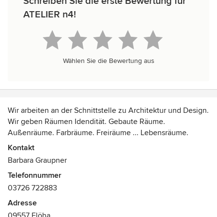
Schreiben Sie die erste Bewertung für
ATELIER n4!
Wählen Sie die Bewertung aus
Wir arbeiten an der Schnittstelle zu Architektur und Design.
Wir geben Räumen Idendität. Gebaute Räume.
Außenräume. Farbräume. Freiräume ... Lebensräume.
konzeption . planung _ Innenarchitektur. Architektur.
Kontakt
Landschaftsgestaltung. Ausstellungsgestaltung. Design
Barbara Graupner
Grafik.
Telefonnummer
03726 722883
produktion . realisierung _ Wir verbinden klassische
Handarbeit aus Holz, Glas und Metall mit
Adresse
Industrieprodukten wie Möbel, Leuchten und Stoffe ... Wir
09557 Flöha