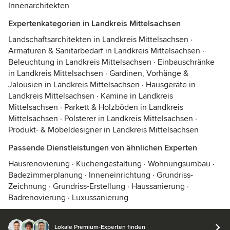
Innenarchitekten
Expertenkategorien in Landkreis Mittelsachsen
Landschaftsarchitekten in Landkreis Mittelsachsen
·
Armaturen & Sanitärbedarf in Landkreis Mittelsachsen
·
Beleuchtung in Landkreis Mittelsachsen
·
Einbauschränke
in Landkreis Mittelsachsen
·
Gardinen, Vorhänge &
Jalousien in Landkreis Mittelsachsen
·
Hausgeräte in
Landkreis Mittelsachsen
·
Kamine in Landkreis
Mittelsachsen
·
Parkett & Holzböden in Landkreis
Mittelsachsen
·
Polsterer in Landkreis Mittelsachsen
·
Produkt- & Möbeldesigner in Landkreis Mittelsachsen
Passende Dienstleistungen von ähnlichen Experten
Hausrenovierung
·
Küchengestaltung
·
Wohnungsumbau
·
Badezimmerplanung
·
Inneneinrichtung
·
Grundriss-
Zeichnung
·
Grundriss-Erstellung
·
Haussanierung
·
Badrenovierung
·
Luxussanierung
Lokale Premium-Experten finden