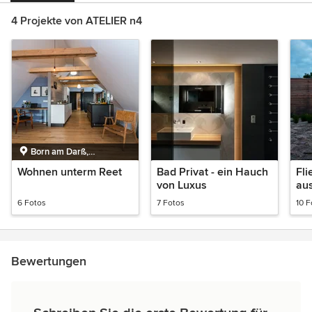
4 Projekte von ATELIER n4
Born am Darß,
Mecklenburg-
Wohnen unterm Reet
Bad Privat - ein Hauch
Fl
Vorpommern
von Luxus
au
6 Fotos
7 Fotos
10 F
Bewertungen