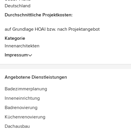
setzen Entwürfe um ... Immer sind die Lösungen speziell
Deutschland
für den Ort und die Menschen entwickelt. Wir realisieren
Durchschnittliche Projektkosten:
eigene Projekte sowie die weiterer Büros für
Innenarchitektur/Architektur.
auf Grundlage HOAI bzw. nach Projektangebot
Kategorie
Innenarchitekten
Impressum
Angebotene Dienstleistungen
Badezimmerplanung
Inneneinrichtung
Badrenovierung
Küchenrenovierung
Dachausbau