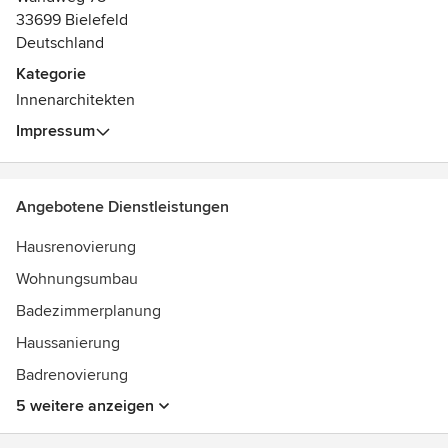
Wesentliche. Mit nutzungsorientiert ausgewählten,
33699 Bielefeld
zeitlosen Materialien.
Deutschland
Kategorie
Ruhe, Behaglichkeit, Kommunikation und Geselligkeit
Innenarchitekten
werden bestimmt durch Lichtstimmungen. Wir planen für
Ihr Bauvorhaben innenarchitektonisch integrierte und
Impressum
intelligent gesteuerte Lichtkonzepte.
Angebotene Dienstleistungen
Hausrenovierung
Wohnungsumbau
Badezimmerplanung
Haussanierung
Badrenovierung
5 weitere anzeigen