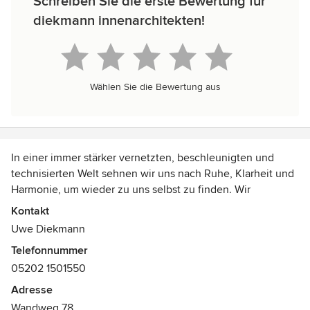
Schreiben Sie die erste Bewertung für
diekmann innenarchitekten!
Wählen Sie die Bewertung aus
In einer immer stärker vernetzten, beschleunigten und
technisierten Welt sehnen wir uns nach Ruhe, Klarheit und
Harmonie, um wieder zu uns selbst zu finden. Wir
empfinden es als Luxus, dem Alltagsstress entfliehen zu
Kontakt
können und Geist und Seele baumeln lassen und dabei
Uwe Diekmann
den eigenen Accu wieder aufladen zu können.
Telefonnummer
05202 1501550
Wir entwickeln für Ihr Bauvorhaben klare, puristische
Innenarchitektur. Schlicht, modern, individuell und keinem
Adresse
Designtrend unterworfen. Eine Reduktion auf das Einfache,
Wandweg 78