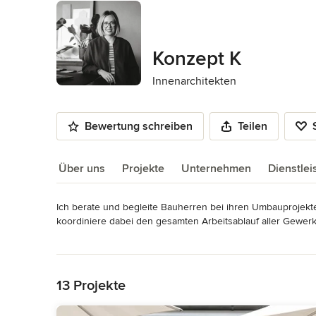
Konzept K
Innenarchitekten
Bewertung schreiben
Teilen
Über uns
Projekte
Unternehmen
Dienstle
Ich berate und begleite Bauherren bei ihren Umbauprojekt
Über uns
koordiniere dabei den gesamten Arbeitsablauf aller Gewerk
Mehr lesen
Hinter Konzept K steht eine anspruchsvolle Innenarchitekt
Zurück zum Menü
Konzeption und Realisierung von Neu- und Umbauten im Ber
Impressum
13 Projekte
Angaben gemäß § 5 DDG Konzept K Katharina Merz (geb. Lie
Merz Telefon: 0173-3687718 E-Mail: mail@kk-innenarchitek