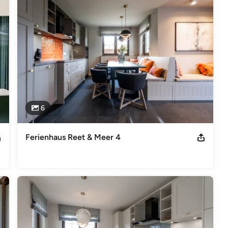
en Versicherungsschutz: VHV Allgemeine Versicherung AG VHV –
r-Identifikationsnummer gemäß §27a Berufsbezeichnung:
enieurkammer Schleswig-Holstein Verliehen durch: Bundesrepublik
6
Ferienhaus Reet & Meer 4