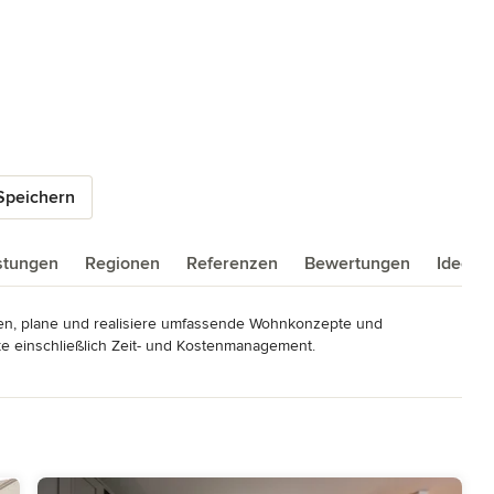
Speichern
istungen
Regionen
Referenzen
Bewertungen
Ideenb
en, plane und realisiere umfassende Wohnkonzepte und 
e einschließlich Zeit- und Kostenmanagement.

in und ihr engagiertes Team mit dem Schwerpunkt auf Planung, 
eich von Privat- und Ferienimmobilien.
dtke) Höhenweg 9 23617 Klein Parin Vertreten durch: Katharina
tur.de Umsatzsteuer-ID: DE349341465 Folgende