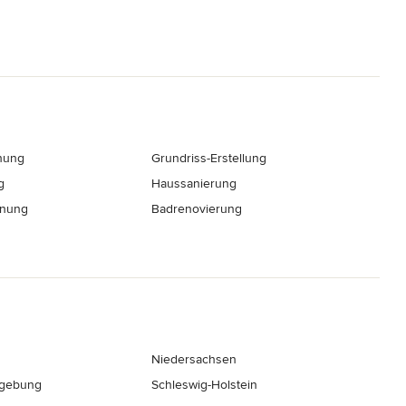
nung
Grundriss-Erstellung
g
Haussanierung
hnung
Badrenovierung
Niedersachsen
gebung
Schleswig-Holstein