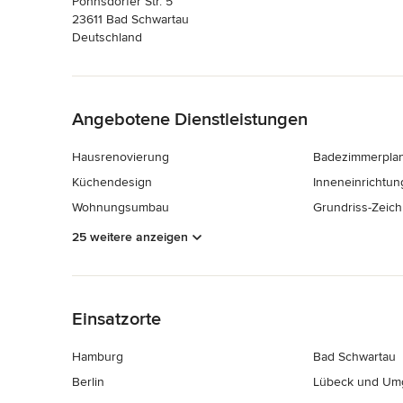
Pohnsdorfer Str. 5
23611 Bad Schwartau
Deutschland
Zurück zum Menü
Angebotene Dienstleistungen
Hausrenovierung
Badezimmerpla
Küchendesign
Inneneinrichtun
Wohnungsumbau
Grundriss-Zeic
25 weitere anzeigen
Zurück zum Menü
Einsatzorte
Hamburg
Bad Schwartau
Berlin
Lübeck und Um