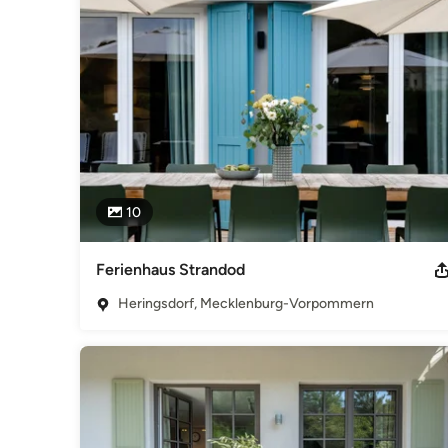
Berufshaftpflichtversicherung gewährt den verpflichtend
Platz 1, 30177 Hannover Umsatzsteuergesetz: Umsatzsteue
Innenarchitektin Zuständige Kammer: Architekten- und Ing
Deutschland
Kategorie
Innenarchitekten
10
Ferienhaus Strandod
Heringsdorf, Mecklenburg-Vorpommern