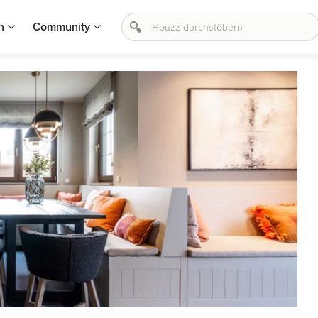
n
Community