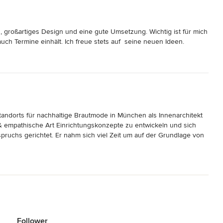
 die Praxis und den Internetauftritt im Einklang zueinander neu 
inge zu verbessern, nur empfehlen.
roßartiges Design und eine gute Umsetzung. Wichtig ist für mich 
ch Termine einhält. Ich freue stets auf  seine neuen Ideen.
dorts für nachhaltige Brautmode in München als Innenarchitekt 
e & empathische Art Einrichtungskonzepte zu entwickeln und sich 
uchs gerichtet. Er nahm sich viel Zeit um auf der Grundlage von 
arbeiten, um dann in Feinabstimmung mit uns die Perfekte Lösung 
ekte erfolgreich umgesetzt. Wir können Markmus Design von Herzen 
hm als Innenarchitekt gerne zusammen arbeiten. Großes Lob & 
Follower