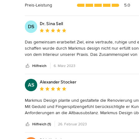
Sternen
Preis-Leistung
5.0
Dr. Sina Sell
DS
Durchschnittliche Bewertung: 5 von 5 Sternen
Das gemeinsam erarbeitet Ziel, eine vertraute, ruhige un
schaffen wurde durch Markmus design nicht nur erfüllt sond
von dem Interieur unserer Praxis. Das Zusammenspiel von Fa
Durch sein ausgezeichnetes Netzwerk und eine gute Planun
Hilfreich
6. März 2023
einzuhalten. Besonders toll war alles aus einer Hand zu 
Webdesign.

Durch Markmus Design bekommt man eine rundum Betreuung
Alexander Stocker
AS
Kompetenz und immer (egal wie stressig die Situation auch
Durchschnittliche Bewertung: 5 von 5 Sternen
Kommunikation.

Markmus Design plante und gestaltete die Renovierung unse
DANKE
Mit Geduld und Fingerspitzengefühl berücksichtigte er Kun
Anforderungen an die Altbausubstanz. Markmus Design übe
Verantwortung. 

Hilfreich (1)
26. Februar 2023
Bemerkenswert war die Verdichtung der Ausführung in nur
Einrichtungs- und Beleuchtungselemente mit seiner Liebe 
Design verbunden.
