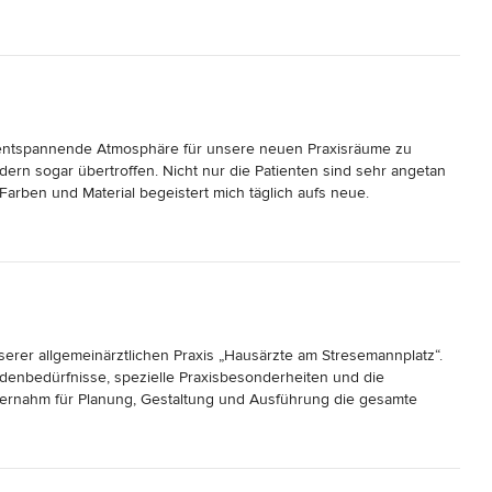
d entspannende Atmosphäre für unsere neuen Praxisräume zu 
ern sogar übertroffen. Nicht nur die Patienten sind sehr angetan 
rben und Material begeistert mich täglich aufs neue. 

g hat es Marcos Arretio geschafft, die doch sehr knappen Zeiten 
bekommen: Raumgestaltung, Kommunikation, Fotographie und 
: individuelles, außergewöhnliches, modernes Design, fachliche 
 seien sollte) eine angenehme, entspannte und professionelle 
rer allgemeinärztlichen Praxis „Hausärzte am Stresemannplatz“. 
denbedürfnisse, spezielle Praxisbesonderheiten und die 
rnahm für Planung, Gestaltung und Ausführung die gesamte 
 fünf Wochen. Wir vertrauten seinem wachen Auge für 
zum Detail. Spanische Akzente wurden spielerisch mit modernem 