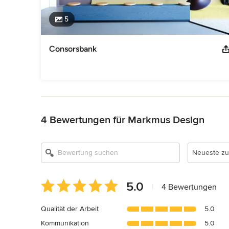
5
Consorsbank
Zurück zum Menü
4 Bewertungen für Markmus Design
Neueste zu
Durchschnittliche
5.0
|
4 Bewertungen
Bewertung:
5
Qualität der Arbeit
5.0
von
Kommunikation
5.0
5