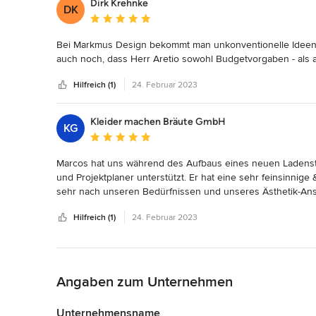
Dirk Krehnke
DK
Darüber hinaus hat er unsere gesamte Corporate Identity für
Durchschnittliche Bewertung: 5 von 5 Sternen
gestaltet. 

Wir können seine kreative Kraft und seine Leidenschaft, D
Bei Markmus Design bekommt man unkonventionelle Ideen, g
auch noch, dass Herr Aretio sowohl Budgetvorgaben - als au
Hilfreich (1)
24. Februar 2023
Kleider machen Bräute GmbH
KG
Durchschnittliche Bewertung: 5 von 5 Sternen
Marcos hat uns während des Aufbaus eines neuen Ladenstan
und Projektplaner unterstützt. Er hat eine sehr feinsinnig
sehr nach unseren Bedürfnissen und unseres Ästhetik-Anspr
mehreren Gesprächen erste Entwürfe und Vorschläge zu er
Hilfreich (1)
24. Februar 2023
auszuarbeiten. Auch vorher haben wir bereits einige Proj
weiterempfehlen, und werden auch in Zukunft weiter mit i
Herzlichen Dank für Alles!
Zurück zum Menü
Angaben zum Unternehmen
Unternehmensname