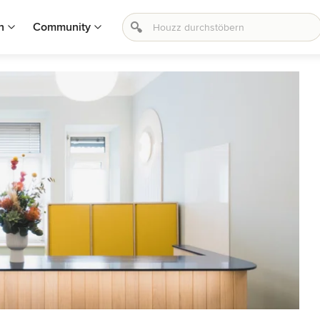
n
Community