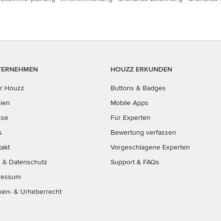
TERNEHMEN
HOUZZ ERKUNDEN
r Houzz
Buttons & Badges
ien
Mobile Apps
sse
Für Experten
s
Bewertung verfassen
takt
Vorgeschlagene Experten
B
&
Datenschutz
Support & FAQs
ressum
ken- & Urheberrecht