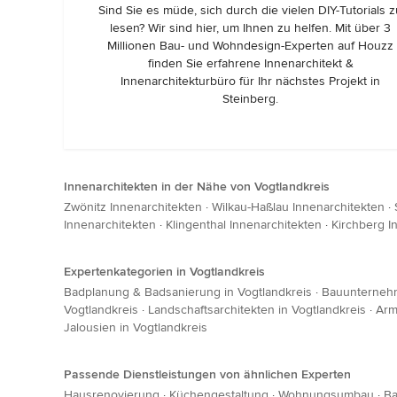
Sind Sie es müde, sich durch die vielen DIY-Tutorials 
lesen? Wir sind hier, um Ihnen zu helfen. Mit über 3
Millionen Bau- und Wohndesign-Experten auf Houzz
finden Sie erfahrene Innenarchitekt &
Innenarchitekturbüro für Ihr nächstes Projekt in
Steinberg.
Innenarchitekten in der Nähe von Vogtlandkreis
Zwönitz Innenarchitekten
·
Wilkau-Haßlau Innenarchitekten
·
Innenarchitekten
·
Klingenthal Innenarchitekten
·
Kirchberg I
Expertenkategorien in Vogtlandkreis
Badplanung & Badsanierung in Vogtlandkreis
·
Bauunternehm
Vogtlandkreis
·
Landschaftsarchitekten in Vogtlandkreis
·
Arm
Jalousien in Vogtlandkreis
Passende Dienstleistungen von ähnlichen Experten
Hausrenovierung
·
Küchengestaltung
·
Wohnungsumbau
·
Ba