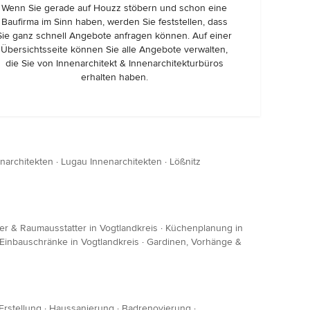
Wenn Sie gerade auf Houzz stöbern und schon eine
Baufirma im Sinn haben, werden Sie feststellen, dass
Sie ganz schnell Angebote anfragen können. Auf einer
Übersichtsseite können Sie alle Angebote verwalten,
die Sie von Innenarchitekt & Innenarchitekturbüros
erhalten haben.
enarchitekten
·
Lugau Innenarchitekten
·
Lößnitz
ner & Raumausstatter in Vogtlandkreis
·
Küchenplanung in
Einbauschränke in Vogtlandkreis
·
Gardinen, Vorhänge &
Erstellung
·
Haussanierung
·
Badrenovierung
·