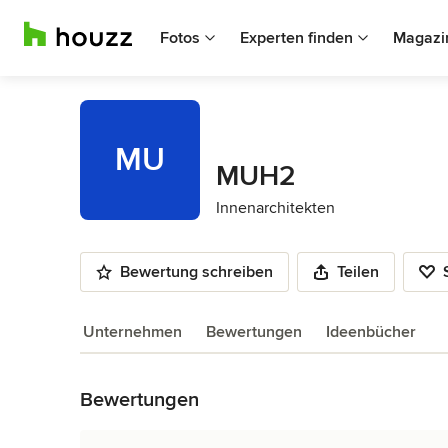
Fotos
Experten finden
Magazi
MU
MUH2
Innenarchitekten
Bewertung schreiben
Teilen
Unternehmen
Bewertungen
Ideenbücher
Zurück zum Menü
Bewertungen