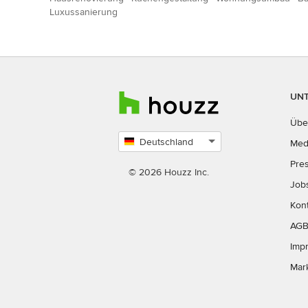
Luxussanierung
UN
Übe
Deutschland
Med
Land
Pre
auswählen
© 2026 Houzz Inc.
Job
Kon
AG
Imp
Mar