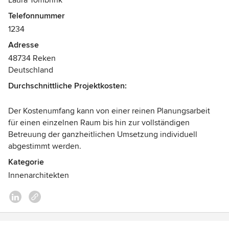
Laura Tombrink
hochwertig, die Materialien sind sauber verbaut, und die
Mit einem ausgiebigen Erstgespräch setzten wir den Fokus
Montage erfolgte präzise und sorgfältig. Der Schrank passt
Telefonnummer
und Startschuss.
millimetergenau und wirkt wie aus der Zeitschrift „Schöner
1234
Wohnen“. Ich kann Laura Tombrink uneingeschränkt
Während des gesamten Planungs- und
Adresse
weiterempfehlen. Handwerk auf höchstem Niveau!
Umsetzungsprozesses stehen ehrliche und regelmäßige
48734 Reken
Abstimmung für mich an oberster Priorität.
Deutschland
Auszeichnungen:
Durchschnittliche Projektkosten:
Tischlermeisterin
Der Kostenumfang kann von einer reinen Planungsarbeit
für einen einzelnen Raum bis hin zur vollständigen
Betreuung der ganzheitlichen Umsetzung individuell
abgestimmt werden.
Kategorie
Innenarchitekten