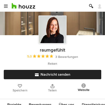
raumgefühlt
Durchschnittliche Bewertung: 5 von 5 Sternen
5,0
3 Bewertungen
Reken
Nachricht senden
Website
Speichern
Teilen
Projekte
Bewertungen
Über uns
Dienstleistun