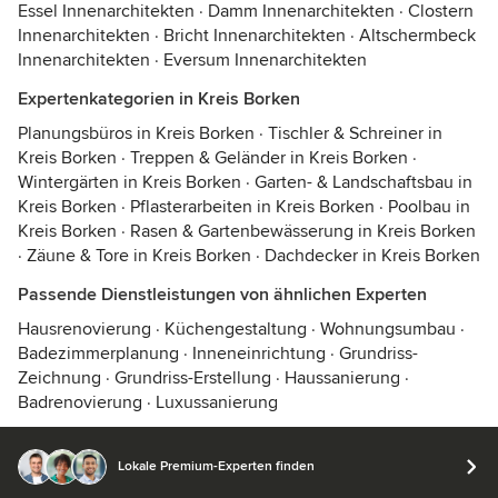
Essel Innenarchitekten
·
Damm Innenarchitekten
·
Clostern
Innenarchitekten
·
Bricht Innenarchitekten
·
Altschermbeck
Innenarchitekten
·
Eversum Innenarchitekten
Expertenkategorien in Kreis Borken
Planungsbüros in Kreis Borken
·
Tischler & Schreiner in
Kreis Borken
·
Treppen & Geländer in Kreis Borken
·
Wintergärten in Kreis Borken
·
Garten- & Landschaftsbau in
Kreis Borken
·
Pflasterarbeiten in Kreis Borken
·
Poolbau in
Kreis Borken
·
Rasen & Gartenbewässerung in Kreis Borken
·
Zäune & Tore in Kreis Borken
·
Dachdecker in Kreis Borken
Passende Dienstleistungen von ähnlichen Experten
Hausrenovierung
·
Küchengestaltung
·
Wohnungsumbau
·
Badezimmerplanung
·
Inneneinrichtung
·
Grundriss-
Zeichnung
·
Grundriss-Erstellung
·
Haussanierung
·
Badrenovierung
·
Luxussanierung
Lokale Premium-Experten finden
© 2026 Houzz Inc.