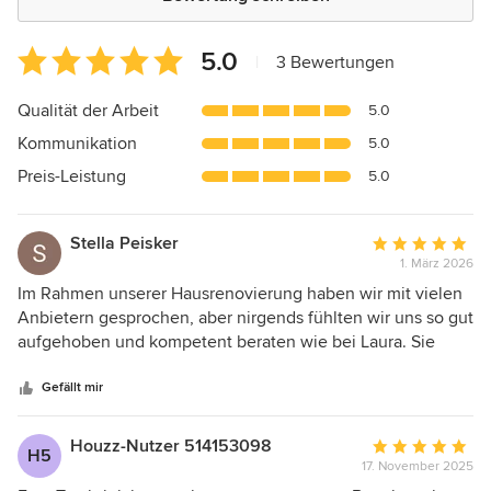
Durchschnittliche
5.0
|
3 Bewertungen
Bewertung:
5
Qualität der Arbeit
5.0
von
Kommunikation
5.0
5
Sternen
Preis-Leistung
5.0
Stella Peisker
Durchschnittlic
1. März 2026
Bewertung:
5
Im Rahmen unserer Hausrenovierung haben wir mit vielen
von
Anbietern gesprochen, aber nirgends fühlten wir uns so gut
5
aufgehoben und kompetent beraten wie bei Laura. Sie
Sternen
hörte aufmerksam zu und verstand unsere Vorstellungen
sofort, was besonders hilfreich war, weil wir selbst anfangs
Gefällt mir
keine klare Vision für unsere Raumplanung hatten. Durch
ihr Nachfragen hat sie genau das herausgearbeitet, was wir
Houzz-Nutzer 514153098
Durchschnittlic
H5
nicht richtig beschreiben konnten, und daraus ein
17. November 2025
Bewertung:
stimmiges Konzept entwickelt, auf das wir uns jetzt schon