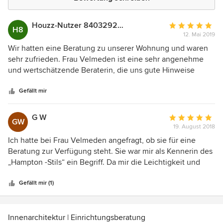
Houzz-Nutzer 840329220
Durchschnittlic
H8
12. Mai 2019
Bewertung:
5
Wir hatten eine Beratung zu unserer Wohnung und waren
von
sehr zufrieden. Frau Velmeden ist eine sehr angenehme
5
und wertschätzende Beraterin, die uns gute Hinweise
Sternen
gegeben hat. Von kleinen Verbesserungsideen bis hin zu
größeren Umbauten. Wir würden sofort wieder mit Rooms
Gefällt mir
in Style arbeiten. Danke!
G W
Durchschnittlic
GW
19. August 2018
Bewertung:
5
Ich hatte bei Frau Velmeden angefragt, ob sie für eine
von
Beratung zur Verfügung steht. Sie war mir als Kennerin des
5
„Hampton -Stils“ ein Begriff. Da mir die Leichtigkeit und
Sternen
Lockerheit dieses Stils gefällt, habe ich um ihre Hilfe
gebeten, da es mir allein nicht gelungen ist, dies bei mir zu
Gefällt mir (1)
Hause so umzusetzen. Das telefonische Erstgespräch und
die Terminvereinbarung haben schnell und problemlos
geklappt. Sie ist ca. 80 km angefahren. Ich fand es nett,
Innenarchitektur | Einrichtungsberatung