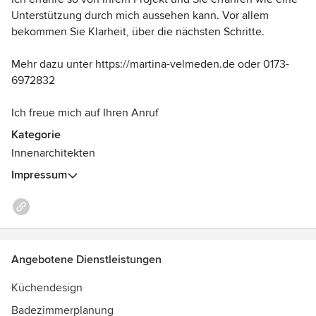
Je nach Bedarf unterstütze ich Sie nebst meinem Netzwerk
Unterstützung durch mich aussehen kann. Vor allem
an Lieferanten, Herstellern und Handwerkern bei der
bekommen Sie Klarheit, über die nächsten Schritte.
Umsetzung oder bereite Ihr Projekt so vor, dass Sie die
Umsetzung, auch in Etappen, strukturiert vornehmen
Mehr dazu unter https://martina-velmeden.de oder 0173-
können
6972832
Auf meinem BLOG https://martina-velmeden.de lesen Sie
Ich freue mich auf Ihren Anruf
meine Expertentipps.
Kategorie
Auszeichnungen:
Innenarchitekten
b.d.i.a. ausgezeichnet
Otto Bartning Förderpreis
Impressum
Angebotene Dienstleistungen
Küchendesign
Badezimmerplanung