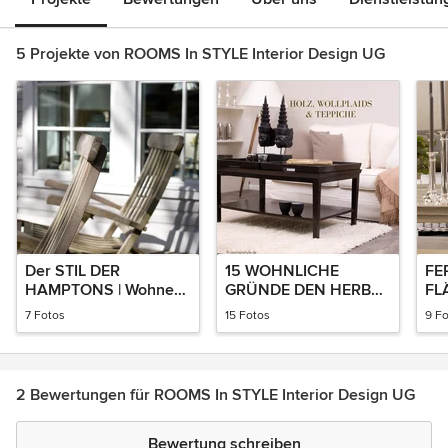
5 Projekte von ROOMS In STYLE Interior Design UG
Der STIL DER
15 WOHNLICHE
FE
HAMPTONS | Wohnen
GRÜNDE DEN HERBST
FL
mit Ostküstencharme
ZU LIEBEN
LA
7 Fotos
15 Fotos
9 F
2 Bewertungen für ROOMS In STYLE Interior Design UG
Bewertung schreiben