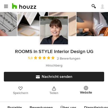
ROOMS In STYLE Interior Design UG
Durchschnittliche Bewertung: 5 von 5 Sternen
5,0
2 Bewertungen
Hirschberg
Nachricht senden
Website
Speichern
Teilen
Projekte
Bewertungen
Über uns
Dienstleistun