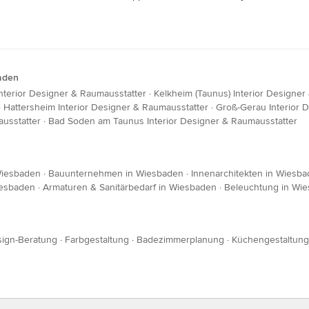
baden
nterior Designer & Raumausstatter
·
Kelkheim (Taunus) Interior Designer
·
Hattersheim Interior Designer & Raumausstatter
·
Groß-Gerau Interior 
usstatter
·
Bad Soden am Taunus Interior Designer & Raumausstatter
Wiesbaden
·
Bauunternehmen in Wiesbaden
·
Innenarchitekten in Wiesb
iesbaden
·
Armaturen & Sanitärbedarf in Wiesbaden
·
Beleuchtung in Wi
ign-Beratung
·
Farbgestaltung
·
Badezimmerplanung
·
Küchengestaltung