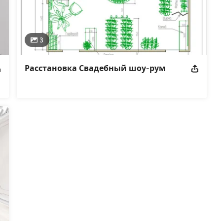
3
Расстановка Свадебный шоу-рум