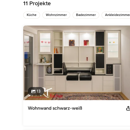
Einsatz zu sehen.

11 Projekte
Unser Team besteht aus Fachleuten, die in der hauseigene
Küche
Wohnzimmer
Badezimmer
Ankleidezimme
mit Herz umsetzen. Unsere Kunden werden dabei auf Wunsch
Montage virtuell eingebunden und können alle Schritte mit
Auszeichnungen:
Tischlermeister Gebäudeenergieberater im Handwerk zertifizie
Fachkraft für Wasseranschlüsse
Impressum
ARTfischer GmbH Geschäftsführer: Bjoern Fischer Brinkwi
5273934 E-Mail info@artfischer.com www.artfischer.com U
Kategorie
Interior Designer & Raumausstatter
13
Wohnwand schwarz-weiß