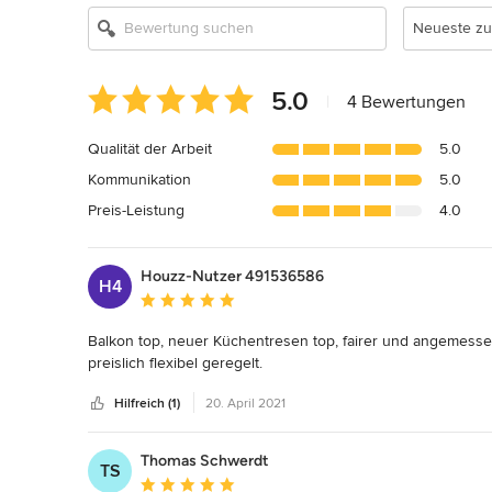
Neueste zu
Durchschnittliche
5.0
|
4 Bewertungen
Bewertung:
5
Qualität der Arbeit
5.0
von
Kommunikation
5.0
5
Sternen
Preis-Leistung
4.0
Houzz-Nutzer 491536586
H4
Durchschnittliche Bewertung: 5 von 5 Sternen
Balkon top, neuer Küchentresen top, fairer und angemessen
preislich flexibel geregelt.
Hilfreich (1)
20. April 2021
Thomas Schwerdt
TS
Durchschnittliche Bewertung: 5 von 5 Sternen