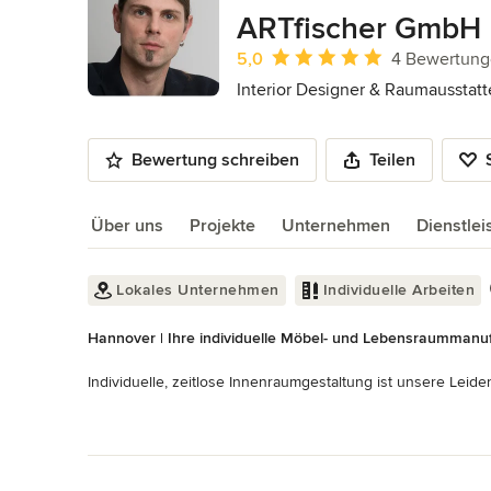
10
ARTfischer GmbH
Durchschnittliche Bewertung: 5 von 
5,0
4 Bewertun
Interior Designer & Raumausstatt
Bewertung schreiben
Teilen
Über uns
Projekte
Unternehmen
Dienstle
Über uns
Lokales Unternehmen
Individuelle Arbeiten
Hannover | Ihre individuelle Möbel- und Lebensraummanuf
Individuelle, zeitlose Innenraumgestaltung ist unsere Leidens
Gemeinsam mit unseren Kunden entwerfen wir Raumkonzepte
Mehr lesen
Kunden dabei nach Möglichkeit keine Kompromisse eingeh
Zurück zum Menü
Wir beraten und planen vor Ort, aber bieten auch die Mögl