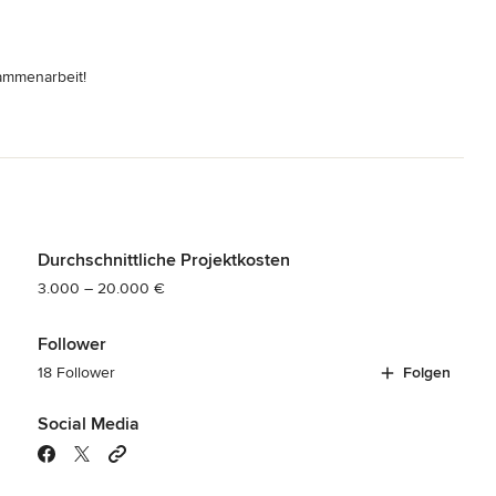
iebe an die Einhaltung von Terminen zu erinnern. Dies trug 
iehen konnte.
sammenarbeit!
Durchschnittliche Projektkosten
3.000 – 20.000 €
Follower
18 Follower
Folgen
Social Media