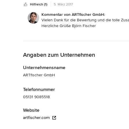
Hilfreich (1)
5. März 2017
Fischer war auch in dabei behilflich, andere Handwerksbetr
wesentlich dazu bei, dass der Mieter pünktlich wieder einz
Kommentar von ARTfischer GmbH:
Vielen Dank für die Bewertung und die tolle Zu
Herzliche Grüße Björn Fischer
Zurück zum Menü
Angaben zum Unternehmen
Unternehmensname
ARTfischer GmbH
Telefonnummer
05131 9085518
Website
artfischer.com