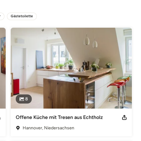
n Werkstatt die Entwürfe auf höchstem Niveau, handwerklich und 
r
Gästetoilette
 von der Materialauswahl über die Fertigung bis hin zur 
entscheiden.
rte Elektrofachkraft für festgelegte Tätigkeiten Zertifizierte
esen 3a, 30826 Garbsen Tel. +49 5131 9085518 mobil +49 170
StID: DE 288 8461 91 Amtsgericht Hannover, HRB 210403
8
Offene Küche mit Tresen aus Echtholz
Hannover, Niedersachsen