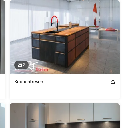
2
Küchentresen