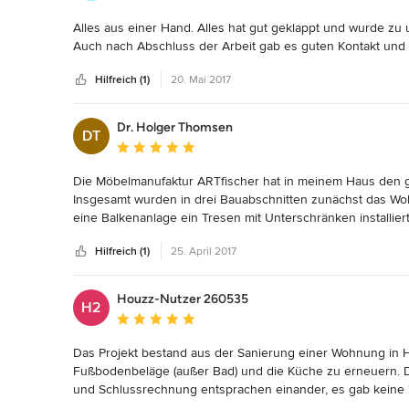
Alles aus einer Hand. Alles hat gut geklappt und wurde zu u
Auch nach Abschluss der Arbeit gab es guten Kontakt und 
Hilfreich (1)
20. Mai 2017
Dr. Holger Thomsen
DT
Durchschnittliche Bewertung: 5 von 5 Sternen
Die Möbelmanufaktur ARTfischer hat in meinem Haus den
Insgesamt wurden in drei Bauabschnitten zunächst das W
eine Balkenanlage ein Tresen mit Unterschränken installie
und Tresen eingebaut.

Hilfreich (1)
25. April 2017
ARTfischer hat die gesamte Gestaltung, Planung, Fertigun
Herr Fischer überzeugte durch hohes Fachwissen, Profession
Qualität der Umsetzung hinsichtlich Frist- und Budgeteinhal
Houzz-Nutzer 260535
H2
Ich bedanke mich für die Zusammenarbeit und empfehle AR
Durchschnittliche Bewertung: 5 von 5 Sternen
Das Projekt bestand aus der Sanierung einer Wohnung in Han
Fußbodenbeläge (außer Bad) und die Küche zu erneuern. D
und Schlussrechnung entsprachen einander, es gab keine "
zügig und zu meiner vollsten Zufriedenheit erledigt. Beson