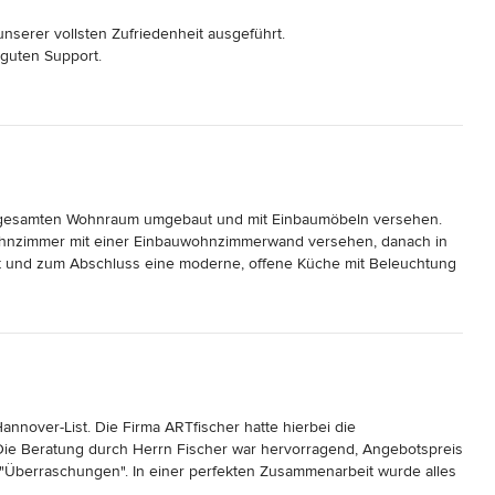
nserer vollsten Zufriedenheit ausgeführt.

guten Support.
 gesamten Wohnraum umgebaut und mit Einbaumöbeln versehen. 

ohnzimmer mit einer Einbauwohnzimmerwand versehen, danach in 
rt und zum Abschluss eine moderne, offene Küche mit Beleuchtung 
g und den Einbau übernommen.

alität und Kreativität in der Gestaltung der gesamten Fläche. Die 
tung, sowie der eingebauten Möbel ist einwandfrei.

Tfischer gerne weiter.
nover-List. Die Firma ARTfischer hatte hierbei die 
ie Beratung durch Herrn Fischer war hervorragend, Angebotspreis 
Überraschungen". In einer perfekten Zusammenarbeit wurde alles 
ders die von ARTfischer hergestellte Küche begeistert. Herr 