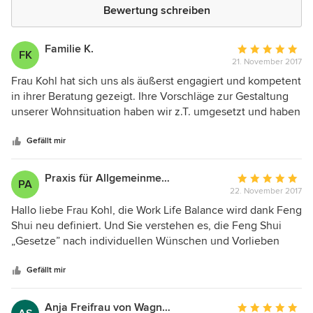
Bewertung schreiben
Familie K.
Durchschnittlic
FK
21. November 2017
Bewertung:
5
Frau Kohl hat sich uns als äußerst engagiert und kompetent
von
in ihrer Beratung gezeigt. Ihre Vorschläge zur Gestaltung
5
unserer Wohnsituation haben wir z.T. umgesetzt und haben
Sternen
erfreulicherweise eine spürbare, positive Veränderung
unseres Wohnklimas festgestellt. Unserer Meinung nach
Gefällt mir
hat sich die Feng Shui Beratung von Frau Kohl mehr als
gelohnt.Vielen Dank für die konkreten
Praxis für Allgemeinmedizin
Durchschnittlic
PA
Gestaltungsvorschläge!
22. November 2017
Bewertung:
5
Hallo liebe Frau Kohl, die Work Life Balance wird dank Feng
von
Shui neu definiert. Und Sie verstehen es, die Feng Shui
5
„Gesetze” nach individuellen Wünschen und Vorlieben
Sternen
Ihrer Kunden und nach den örtlichen Gegebenheiten
meisterhaft umzusetzen. Die „kleinen” Veränderungen, die
Gefällt mir
ich nach Ihrer Beratung durchgeführt habe, haben sowohl
in meinem beruflichen als auch auch in meinen privaten
Anja Freifrau von Wagner-Spielhagen
Durchschnittlic