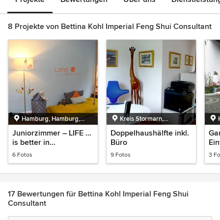
8 Projekte von Bettina Kohl Imperial Feng Shui Consultant
Hamburg, Hamburg,
Kreis Stormarn,
Deutschland
Schleswig-Holstein,
Juniorzimmer – LIFE …
Doppelhaushälfte inkl.
Ga
Deutschland
is better in
Büro
Ein
Boardshorts!
6 Fotos
9 Fotos
3 F
17 Bewertungen für Bettina Kohl Imperial Feng Shui
Consultant