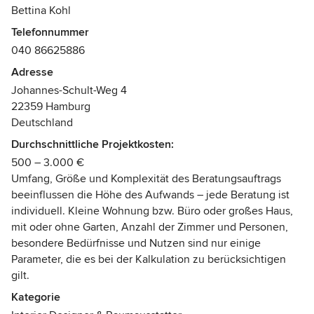
Spaß und Erfolg!
Das Wulfsdorfer Haus war ganz klar mein Sprungbrett.
Bettina Kohl
Ohne diesen Standort und die unterstützende Energie dort
Telefonnummer
wäre mir dieser Weg nicht möglich gewesen. Danke.”
Ich arbeite mit den Methoden des Imperial Feng Shuis,
040 86625886
welches zu den präzisesten und wirksamsten weltweit
gehört. Als IFSA zertifizierte Imperial Feng Shui Beraterin
Adresse
weiß ich anhand komplexer Analysemethoden vorhandene
Johannes-Schult-Weg 4
Energien optimal zu nutzen, ihren Positiv-Level zu erhöhen
22359 Hamburg
und gezielt auf individuelle Bedürfnisse unterstützend
Deutschland
auszurichten – von Privat bis Business.
Durchschnittliche Projektkosten:
500 – 3.000 €
Mit starkem Engagement setze ich mich gern für die Ziele
Umfang, Größe und Komplexität des Beratungsauftrags
meiner Kunden ein.
beeinflussen die Höhe des Aufwands – jede Beratung ist
Auszeichnungen:
individuell. Kleine Wohnung bzw. Büro oder großes Haus,
Feng Shui Berater, Imperial Practitioner
mit oder ohne Garten, Anzahl der Zimmer und Personen,
(Zertifiziert von der Internationalen Feng Shui Akademie,
besondere Bedürfnisse und Nutzen sind nur einige
Ahrensburg)
Parameter, die es bei der Kalkulation zu berücksichtigen
gilt.
Kategorie