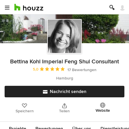
Bettina Kohl Imperial Feng Shui Consultant
Durchschnittliche Bewertung: 5 von 5 Sternen
5,0
17 Bewertungen
Hamburg
Nachricht senden
Website
Speichern
Teilen
Projekte
Bewertungen
Über uns
Dienstleistun