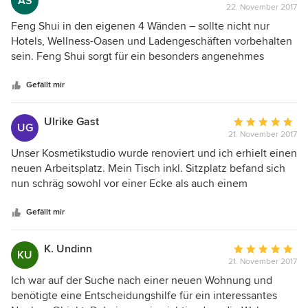
AS
Leben zu großartigen Ergebnissen geführt! Ich danke Ihnen
22. November 2017
Bewertung:
dafür.
5
Feng Shui in den eigenen 4 Wänden – sollte nicht nur
von
Hotels, Wellness-Oasen und Ladengeschäften vorbehalten
5
sein. Feng Shui sorgt für ein besonders angenehmes
Sternen
Wohngefühl und verbessert Räume auch in Villen, selbst
wenn diese luxuriöse ausgestattet sind. Gesundheit und
Gefällt mir
persönliches Glück werden gestärkt, sind bestimmte
Erkenntnisse und örtliche Rahmenbedingungen nach
Ulrike Gast
Durchschnittlic
UG
dieser Lehre ausgerichtet. Das Duo Bettina Kohl und
21. November 2017
Bewertung:
Sabine Nebeling macht eine Bestandsaufnahme und liefert
5
Unser Kosmetikstudio wurde renoviert und ich erhielt einen
am Ende handfeste Tipps und Lösungsvorschläge zur
von
neuen Arbeitsplatz. Mein Tisch inkl. Sitzplatz befand sich
energetischen Aufwertung von Wohnräumen. Ergebnis:
5
nun schräg sowohl vor einer Ecke als auch einem
Wohnwert klar gesteigert!
Sternen
Eckvorsprung. Innerhalb von ein paar Tagen bekam ich, für
uns zuerst unerklärlich, anhaltend starke Rücken- und
Gefällt mir
Nackenschmerzen sowie einen Tennisarm. Frau Kohl wies
mich darauf hin, dass ich aus Feng Shui Sicht eine sehr
K. Undinn
Durchschnittlic
KU
ungünstige Sitzposition hatte. Die Ecken erzeugen
21. November 2017
Bewertung:
Energien u.a. wie eine Art Messer, das mir von hinten in
5
Ich war auf der Suche nach einer neuen Wohnung und
den Körper sticht. Da mein Arbeitsplatz nicht komplett
von
benötigte eine Entscheidungshilfe für ein interessantes
woanders platziert werden konnte, empfahl sie, den Tisch